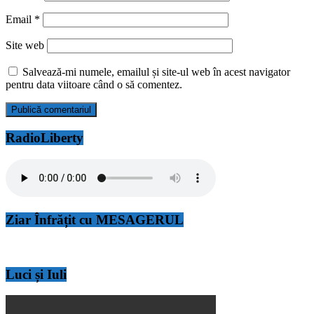
Email
*
Site web
Salvează-mi numele, emailul și site-ul web în acest navigator
pentru data viitoare când o să comentez.
RadioLiberty
Ziar Înfrățit cu MESAGERUL
Luci și Iuli