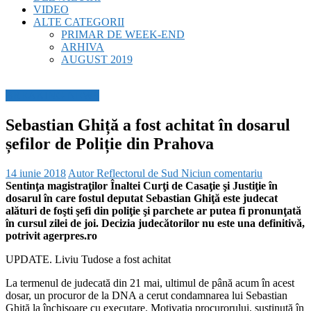
VIDEO
ALTE CATEGORII
PRIMAR DE WEEK-END
ARHIVA
AUGUST 2019
BREAKING NEWS
Sebastian Ghiță a fost achitat în dosarul
șefilor de Poliție din Prahova
14 iunie 2018
Autor Reflectorul de Sud
Niciun comentariu
Sentinţa magistraţilor Înaltei Curţi de Casaţie şi Justiţie în
dosarul în care fostul deputat Sebastian Ghiţă este judecat
alături de foşti şefi din poliţie şi parchete ar putea fi pronunţată
în cursul zilei de joi. Decizia judecătorilor nu este una definitivă,
potrivit agerpres.ro
UPDATE. Liviu Tudose a fost achitat
La termenul de judecată din 21 mai, ultimul de până acum în acest
dosar, un procuror de la DNA a cerut condamnarea lui Sebastian
Ghiţă la închisoare cu executare. Motivaţia procurorului, susţinută în