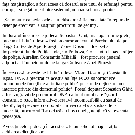
faţa magistraţilor, a fost aceea că dosarul este unul de referinţă pentru
corupţia şi legăturile dintre sistemul judiciar şi lumea politică.
„Se impune ca pedepsele cu închisoare să fie executate în regim de
detenţie efectivă”, a susţinut procurorul de şedinţă.
În dosarul în care este judecat Sebastian Ghiţă mai apar nume grele,
precum: Liviu Tudose – fost procuror general al Parchetului de pe
lângă Curtea de Apel Ploieşti, Viorel Dosaru – fost şef al
Inspectoratului de Poliţie Judeţean Prahova, Constantin Ispas – ofiţer
de poliţie, Aurelian Constantin Mihăilă – fost procuror general
adjunct al Parchetului de pe lângă Curtea de Apel Ploieşti.
În ceea ce-i priveşte pe Liviu Tudose, Viorel Dosaru şi Constantin
Ispas, DNA a precizat că aceştia au înţeles „să subordoneze
importantele funcţii de autoritate publică pe care le deţineau unor
interese private din domeniul politic”. Fostul deputat Sebastian Ghiţă
a fost zugrăvit de procurorul DNA ca fiind omul care “şi-ar fi
construit o reţea informativ-operativă incompatibilă cu statul de
drept”, fapt pe care, coroborat cu ideea că el s-a sustras de la
judecată, procurorul îl asociază cu lipsa unei garanţii că va executa
pedeapsa.
Avocaţii celor judecaţi în acest caz le-au solicitat magistraţilor
achitarea clienţilor lor.