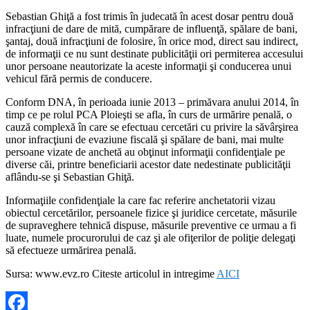
Sebastian Ghiţă a fost trimis în judecată în acest dosar pentru două
infracţiuni de dare de mită, cumpărare de influenţă, spălare de bani,
şantaj, două infracţiuni de folosire, în orice mod, direct sau indirect,
de informaţii ce nu sunt destinate publicităţii ori permiterea accesului
unor persoane neautorizate la aceste informaţii şi conducerea unui
vehicul fără permis de conducere.
Conform DNA, în perioada iunie 2013 – primăvara anului 2014, în
timp ce pe rolul PCA Ploieşti se afla, în curs de urmărire penală, o
cauză complexă în care se efectuau cercetări cu privire la săvârşirea
unor infracţiuni de evaziune fiscală şi spălare de bani, mai multe
persoane vizate de anchetă au obţinut informaţii confidenţiale pe
diverse căi, printre beneficiarii acestor date nedestinate publicităţii
aflându-se şi Sebastian Ghiţă.
Informaţiile confidenţiale la care fac referire anchetatorii vizau
obiectul cercetărilor, persoanele fizice şi juridice cercetate, măsurile
de supraveghere tehnică dispuse, măsurile preventive ce urmau a fi
luate, numele procurorului de caz şi ale ofiţerilor de poliţie delegaţi
să efectueze urmărirea penală.
Sursa: www.evz.ro Citeste articolul in intregime
AICI