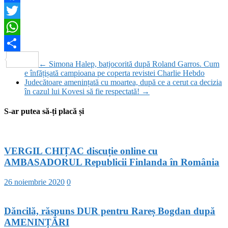
Facebook
Twitter
WhatsApp
Partajează
←
Simona Halep, batjocorită după Roland Garros. Cum
e înfățișată campioana pe coperta revistei Charlie Hebdo
Judecătoare amenințată cu moartea, după ce a cerut ca decizia
în cazul lui Kovesi să fie respectată!
→
S-ar putea să-ți placă și
VERGIL CHIȚAC discuție online cu
AMBASADORUL Republicii Finlanda în România
26 noiembrie 2020
0
Dăncilă, răspuns DUR pentru Rareș Bogdan după
AMENINȚĂRI