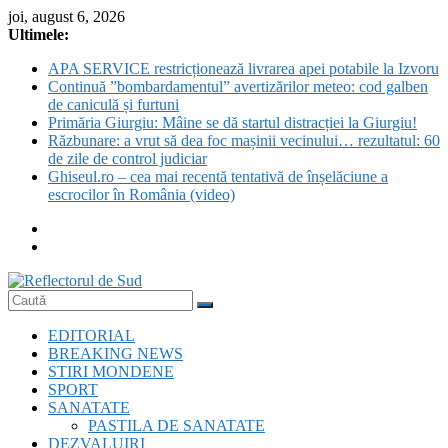
Skip
joi, august 6, 2026
to
Ultimele:
content
APA SERVICE restricționează livrarea apei potabile la Izvoru
Continuă ”bombardamentul” avertizărilor meteo: cod galben
de caniculă și furtuni
Primăria Giurgiu: Mâine se dă startul distracției la Giurgiu!
Răzbunare: a vrut să dea foc mașinii vecinului… rezultatul: 60
de zile de control judiciar
Ghiseul.ro – cea mai recentă tentativă de înșelăciune a
escrocilor în România (video)
Reflectorul
EDITORIAL
de
BREAKING NEWS
Sud
STIRI MONDENE
SPORT
SANATATE
PASTILA DE SANATATE
DEZVALUIRI