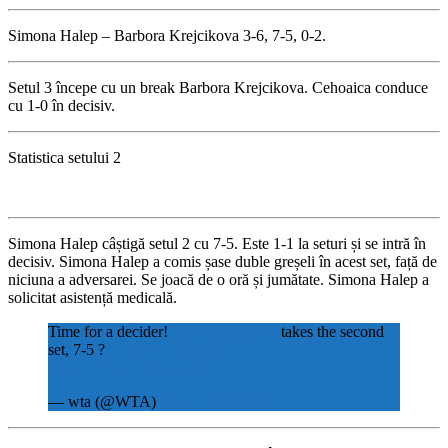
Simona Halep – Barbora Krejcikova 3-6, 7-5, 0-2.
Setul 3 începe cu un break Barbora Krejcikova. Cehoaica conduce
cu 1-0 în decisiv.
Statistica setului 2
Simona Halep câștigă setul 2 cu 7-5. Este 1-1 la seturi și se intră în
decisiv. Simona Halep a comis șase duble greșeli în acest set, față de
niciuna a adversarei. Se joacă de o oră și jumătate. Simona Halep a
solicitat asistență medicală.
Time for a decider!
@Simona_Halep
takes the second
set, 7-5 ?
#PragueOpen2020
pic.twitter.com/jVMf8g36BT
— wta (@WTA)
August 13, 2020