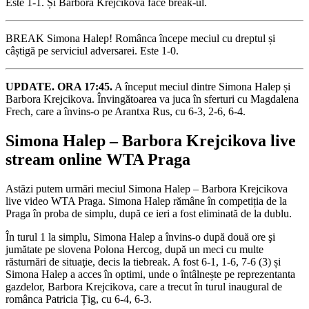
Este 1-1. Și Barbora Krejcikova face break-ul.
BREAK Simona Halep! Românca începe meciul cu dreptul și
câștigă pe serviciul adversarei. Este 1-0.
UPDATE. ORA 17:45.
A început meciul dintre Simona Halep și
Barbora Krejcikova. Învingătoarea va juca în sferturi cu Magdalena
Frech, care a învins-o pe Arantxa Rus, cu 6-3, 2-6, 6-4.
Simona Halep – Barbora Krejcikova live
stream online WTA Praga
Astăzi putem urmări meciul Simona Halep – Barbora Krejcikova
live video WTA Praga. Simona Halep rămâne în competiția de la
Praga în proba de simplu, după ce ieri a fost eliminată de la dublu.
În turul 1 la simplu, Simona Halep a învins-o după două ore şi
jumătate pe slovena Polona Hercog, după un meci cu multe
răsturnări de situaţie, decis la tiebreak. A fost 6-1, 1-6, 7-6 (3) și
Simona Halep a acces în optimi, unde o întâlnește pe reprezentanta
gazdelor, Barbora Krejcikova, care a trecut în turul inaugural de
românca Patricia Țig, cu 6-4, 6-3.