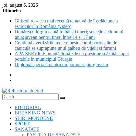
Skip
joi, august 6, 2026
to
Ultimele:
content
Ghiseul.ro – cea mai recentă tentativă de înșelăciune a
escrocilor în România (video)
Dunărea Giurgiu caută fotbaliști tineri; selecție a clubului
giurgiuvean pentru tineri între 14 și 17 ani
Continuă avertizările meteo: peste codul portocaliu de
caniculă se suprapune unul galben de vijelii și furtuni
APA SERVICE anunță două zile cu presiune scăzută a apei
potabile în municipiul Giurgiu
Diplomă specială pentru un pompier giurgiuvean
Reflectorul
EDITORIAL
de
BREAKING NEWS
Sud
STIRI MONDENE
SPORT
SANATATE
PASTILA DE SANATATE