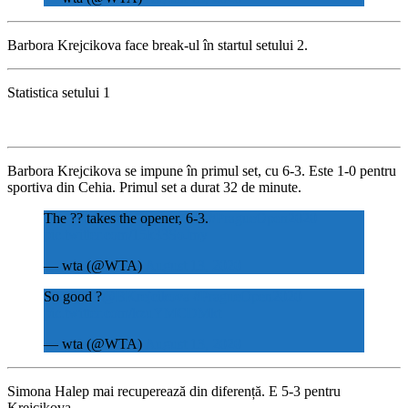
Barbora Krejcikova face break-ul în startul setului 2.
Statistica setului 1
Barbora Krejcikova se impune în primul set, cu 6-3. Este 1-0 pentru
sportiva din Cehia. Primul set a durat 32 de minute.
The ?? takes the opener, 6-3.
#PragueOpen2020
pic.twitter.com/15k33SoJmy
— wta (@WTA)
August 13, 2020
So good ?
@BKrejcikova
#PragueOpen2020
pic.twitter.com/kzuYMCDMkt
— wta (@WTA)
August 13, 2020
Simona Halep mai recuperează din diferență. E 5-3 pentru
Krejcikova.