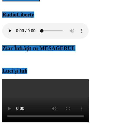
RadioLiberty
Ziar Înfrățit cu MESAGERUL
Luci și Iuli