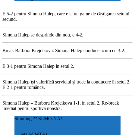
E 5-2 pentru Simona Halep, care e la un game de câștigarea setului
secund.
Simona Halep se desprinde din nou, e 4-2.
Break Barbora Krejcikova. Simona Halep conduce acum cu 3-2.
E 3-1 pentru Simona Halep în setul 2.
Simona Halep își valorifică serviciul și trece la conducere în setul 2.
E 2-1 pentru româncă.
Simona Halep – Barbora Krejcikova 1-1, în setul 2. Re-break
imediat pentru sportiva noastră.
Stunning ?? SI-MO-NA!
@Simona_Halep
#PragueOpen2020
pic.twitter.com/v69jCHG4CA
— wta (@WTA)
August 13, 2020