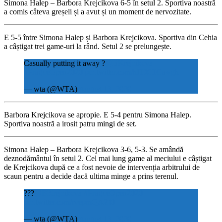
Simona Halep – Barbora Krejcikova 6-5 în setul 2. Sportiva noastră
a comis câteva greșeli și a avut și un moment de nervozitate.
E 5-5 între Simona Halep și Barbora Krejcikova. Sportiva din Cehia
a câștigat trei game-uri la rând. Setul 2 se prelungește.
Casually putting it away ?
@BKrejcikova
#PragueOpen2020
pic.twitter.com/hITXHCawgh
— wta (@WTA)
August 13, 2020
Barbora Krejcikova se apropie. E 5-4 pentru Simona Halep.
Sportiva noastră a irosit patru mingi de set.
Simona Halep – Barbora Krejcikova 3-6, 5-3. Se amândă
deznodământul în setul 2. Cel mai lung game al meciului e câștigat
de Krejcikova după ce a fost nevoie de intervenția arbitrului de
scaun pentru a decide dacă ultima minge a prins terenul.
???
@BKrejcikova
#PragueOpen2020
pic.twitter.com/rvepmQAZf0
— wta (@WTA)
August 13, 2020