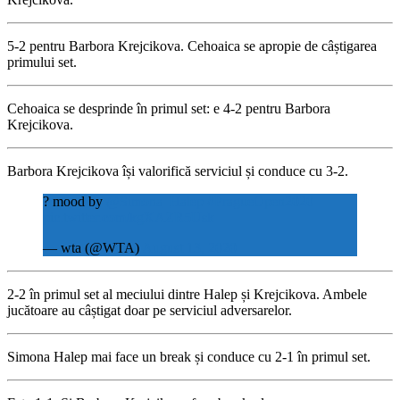
5-2 pentru Barbora Krejcikova. Cehoaica se apropie de câștigarea
primului set.
Cehoaica se desprinde în primul set: e 4-2 pentru Barbora
Krejcikova.
Barbora Krejcikova își valorifică serviciul și conduce cu 3-2.
? mood by
@Simona_Halep
#PragueOpen2020
pic.twitter.com/kgXAZR5Usk
— wta (@WTA)
August 13, 2020
2-2 în primul set al meciului dintre Halep și Krejcikova. Ambele
jucătoare au câștigat doar pe serviciul adversarelor.
Simona Halep mai face un break și conduce cu 2-1 în primul set.