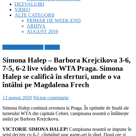
DEZVALUIRI
VIDEO
ALTE CATEGORII
PRIMAR DE WEEK-END
ARHIVA
AUGUST 2019
BREAKING NEWS
SPORT
Simona Halep – Barbora Krejcikova 3-6,
7-5, 6-2 live video WTA Praga. Simona
Halep se califică în sferturi, unde o va
întâlni pe Magdalena Frech
13 august 2020
Niciun comentariu
Simona Halep continuă aventura la Praga. În optimile de finală ale
turneului WTA din capitala Cehiei, campioana noastră o întâlnește
astăzi pe Barbora Krejcikova.
VICTORIE SIMONA HALEP!
Campioana noastră se impune în
setul decisiv cu 6-2, câștigând șase game-uri la rând. Două ore și