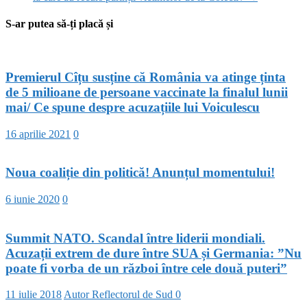
S-ar putea să-ți placă și
Premierul Cîțu susține că România va atinge ținta
de 5 milioane de persoane vaccinate la finalul lunii
mai/ Ce spune despre acuzațiile lui Voiculescu
16 aprilie 2021
0
Noua coaliție din politică! Anunțul momentului!
6 iunie 2020
0
Summit NATO. Scandal între liderii mondiali.
Acuzații extrem de dure între SUA și Germania: ”Nu
poate fi vorba de un război între cele două puteri”
11 iulie 2018
Autor Reflectorul de Sud
0