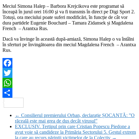
Meciul Simona Halep – Barbora Krejcikova este programat să
înceapă în jurul orei 16:00 şi va fi transmis în direct pe Digi Sport 2.
Totuși, ora meciului poate suferi modificări, în funcție de cât vor
dura partidele Eugenie Bouchard – Tamara Zidansek și Magdalena
French – Arantxa Rus.
Dacă va învinge în această după-amiază, Simona Halep o va întâlni
în sferturi pe învingătoarea din meciul Magdalena French – Arantxa
Rus.
Facebook
Twitter
WhatsApp
Partajează
←
Consilierul premierului Orban, declarație ȘOCANTĂ: ”O
răceală este mai grea de dus decât virusul”
EXCLUSIV. Tertipul prin care Cristian Popescu Piedone a
avut voie să candideze la Primăria Sectorului 5. Gestul extrem
la care au recurs părinții victimelor de la Colectiv
→