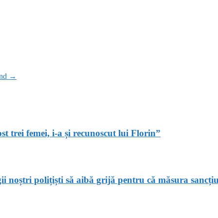
end
→
 trei femei, i-a și recunoscut lui Florin”
i noștri polițiști să aibă grijă pentru că măsura sancți