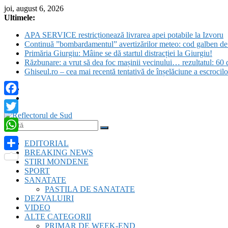
Skip
joi, august 6, 2026
to
Ultimele:
content
APA SERVICE restricționează livrarea apei potabile la Izvoru
Continuă ”bombardamentul” avertizărilor meteo: cod galben de c
Primăria Giurgiu: Mâine se dă startul distracției la Giurgiu!
Răzbunare: a vrut să dea foc mașinii vecinului… rezultatul: 60 d
Ghiseul.ro – cea mai recentă tentativă de înșelăciune a escrocil
Facebook
Twitter
Reflectorul
WhatsApp
EDITORIAL
de
BREAKING NEWS
Sud
Partajează
STIRI MONDENE
SPORT
SANATATE
PASTILA DE SANATATE
DEZVALUIRI
VIDEO
ALTE CATEGORII
PRIMAR DE WEEK-END