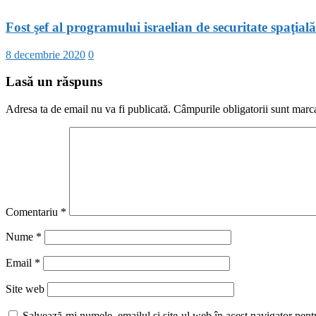
Fost şef al programului israelian de securitate spaţial
8 decembrie 2020
0
Lasă un răspuns
Adresa ta de email nu va fi publicată.
Câmpurile obligatorii sunt marc
Comentariu
*
Nume
*
Email
*
Site web
Salvează-mi numele, emailul și site-ul web în acest navigator pent