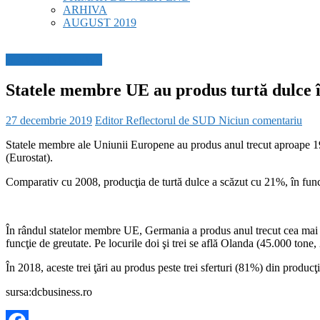
ARHIVA
AUGUST 2019
BREAKING NEWS
Statele membre UE au produs turtă dulce î
27 decembrie 2019
Editor Reflectorul de SUD
Niciun comentariu
Statele membre ale Uniunii Europene au produs anul trecut aproape 190.
(Eurostat).
Comparativ cu 2008, producţia de turtă dulce a scăzut cu 21%, în func
În rândul statelor membre UE, Germania a produs anul trecut cea mai m
funcţie de greutate. Pe locurile doi şi trei se află Olanda (45.000 tone
În 2018, aceste trei ţări au produs peste trei sferturi (81%) din produc
sursa:dcbusiness.ro