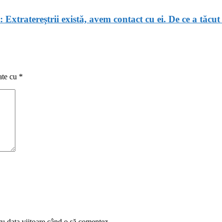
ă: Extratereştrii există, avem contact cu ei. De ce a tăc
ate cu
*
ru data viitoare când o să comentez.