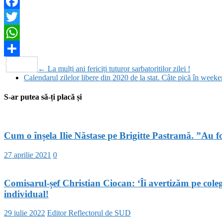
Facebook
Twitter
WhatsApp
Partajează
←
La mulți ani fericiți tuturor sarbatoritilor zilei !
Calendarul zilelor libere din 2020 de la stat. Câte pică în week
S-ar putea să-ți placă și
Cum o înșela Ilie Năstase pe Brigitte Pastramă. ”Au fost
27 aprilie 2021
0
Comisarul-șef Christian Ciocan: ‘Îi avertizăm pe colegi
individual!
29 iulie 2022
Editor Reflectorul de SUD