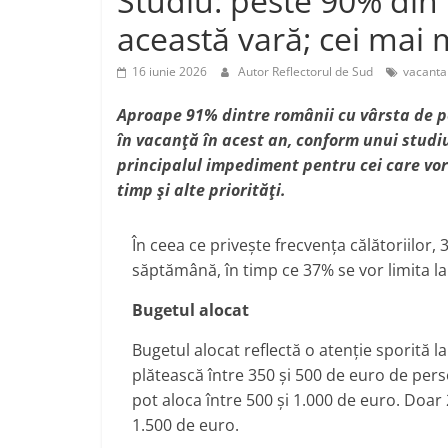
Studiu: peste 90% din
j
p
această vară; cei mai 
e
a
16 iunie 2026
Autor Reflectorul de Sud
vacanta
z
ă
Aproape 91% dintre românii cu vârsta de pe
în
vacanță
în acest an, conform unui studiu
principalul impediment pentru cei care vo
timp și alte priorități.
În ceea ce privește frecvența călătoriilor
săptămână, în timp ce 37% se vor limita la
Bugetul alocat
Bugetul alocat reflectă o atenție sporită l
plătească între 350 și 500 de euro de pe
pot aloca între 500 și 1.000 de euro. Doar
1.500 de euro.