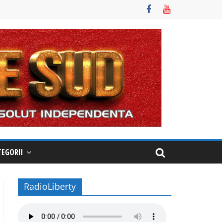
TEGORII
RadioLiberty