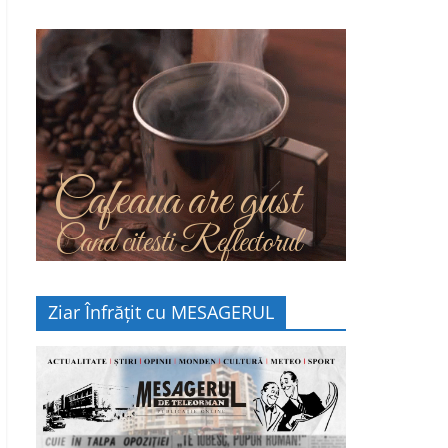
Cafeaua are gust
Cand citesti Reflectorul
Ziar Înfrățit cu MESAGERUL