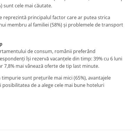
6%) sunt cele mai căutate.
 reprezintă principalul factor care ar putea strica
nui membru al familiei (58%) și problemele de transport
p
ortamentului de consum, românii preferând
 respondenți își rezervă vacanțele din timp: 39% cu 6 luni
oar 7,8% mai vânează oferte de tip last minute.
timpurie sunt prețurile mai mici (65%), avantajele
 posibilitatea de a alege cele mai bune hoteluri