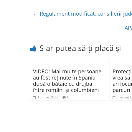
c
itt
at
ta
e
er
s
je
←
Regulament modificat: consilierii jude
b
A
a
o
p
z
AP
o
p
ă
k
S-ar putea să-ți placă și
VIDEO: Mai multe persoane
Protecț
au fost reținute în Spania,
vrea să
după o bătaie cu drujba
an locur
între români și columbieni
parcuri
18 iulie 2022
0
1 octomb