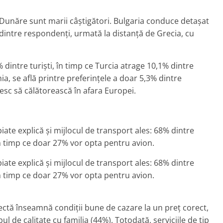
de Dunăre sunt marii câștigători. Bulgaria conduce detașat
% dintre respondenți, urmată la distanță de Grecia, cu
 dintre turiști, în timp ce Turcia atrage 10,1% dintre
a, se află printre preferințele a doar 5,3% dintre
esc să călătorească în afara Europei.
piate explică și mijlocul de transport ales: 68% dintre
în timp ce doar 27% vor opta pentru avion.
piate explică și mijlocul de transport ales: 68% dintre
în timp ce doar 27% vor opta pentru avion.
ctă înseamnă condiții bune de cazare la un preț corect,
l de calitate cu familia (44%). Totodată, serviciile de tip