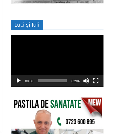
Luci și Iuli
Player
video
00:00
02:04