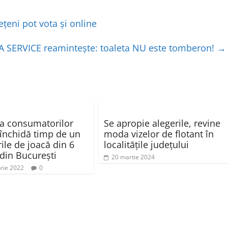
țeni pot vota și online
A SERVICE reamintește: toaleta NU este tomberon!
→
ia consumatorilor
Se apropie alegerile, revine
 închidă timp de un
moda vizelor de flotant în
ile de joacă din 6
localitățile județului
 din București
20 martie 2024
rie 2022
0