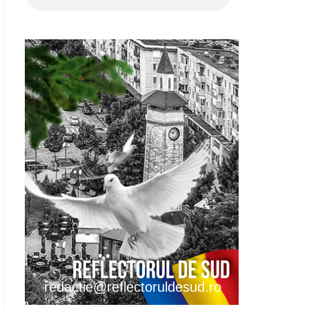
redactie@reflectoruldesud.ro