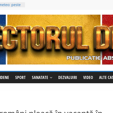
 meteo: peste
niculă se
de vijelii și
ouă zile cu
i potabile în
tru un
recentă
ne a
(video)
fotbaliști
lui
eri între 14
NDENE
SPORT
SANATATE
DEZVALUIRI
VIDEO
ALTE CA