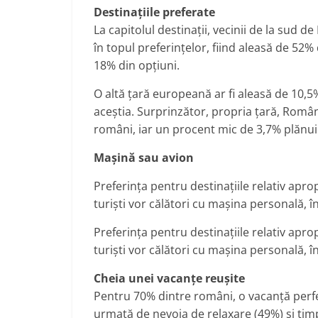
Destinațiile preferate
La capitolul destinații, vecinii de la sud 
în topul preferințelor, fiind aleasă de 52
18% din opțiuni.
O altă țară europeană ar fi aleasă de 10,5%
aceștia. Surprinzător, propria țară, Români
români, iar un procent mic de 3,7% plănui
Mașină sau avion
Preferința pentru destinațiile relativ apro
turiști vor călători cu mașina personală, 
Preferința pentru destinațiile relativ apro
turiști vor călători cu mașina personală, 
Cheia unei vacanțe reușite
Pentru 70% dintre români, o vacanță perfe
urmată de nevoia de relaxare (49%) și timpu