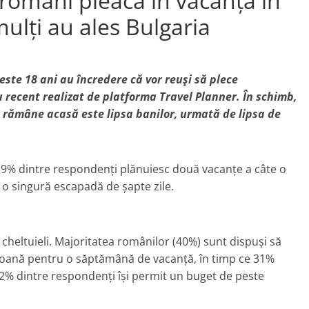
 români pleacă în vacanță în
mulți au ales Bulgaria
ste 18 ani au încredere că vor reuși să plece
 recent realizat de platforma Travel Planner. În schimb,
r rămâne acasă este lipsa
banilor
, urmată de lipsa de
, 39% dintre respondenți plănuiesc două vacanțe a câte o
 o singură escapadă de șapte zile.
a cheltuieli. Majoritatea românilor (40%) sunt dispuși să
rsoană pentru o săptămână de vacanță, în timp ce 31%
 2% dintre respondenți își permit un buget de peste