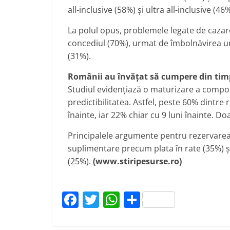
all-inclusive (58%) și ultra all-inclusive (4
La polul opus, problemele legate de cazare
concediul (70%), urmat de îmbolnăvirea u
(31%).
Românii au învățat să cumpere din tim
Studiul evidențiază o maturizare a comp
predictibilitatea. Astfel, peste 60% dintre
înainte, iar 22% chiar cu 9 luni înainte. D
Principalele argumente pentru rezervarea 
suplimentare precum plata în rate (35%) și
(25%).
(www.stiripesurse.ro)
F
T
W
P
a
w
h
ar