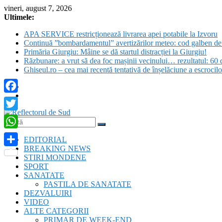
Skip
vineri, august 7, 2026
to
Ultimele:
content
APA SERVICE restricționează livrarea apei potabile la Izvoru
Continuă ”bombardamentul” avertizărilor meteo: cod galben de c
Primăria Giurgiu: Mâine se dă startul distracției la Giurgiu!
Răzbunare: a vrut să dea foc mașinii vecinului… rezultatul: 60 d
Ghiseul.ro – cea mai recentă tentativă de înșelăciune a escrocil
Facebook
Twitter
Reflectorul
WhatsApp
EDITORIAL
de
BREAKING NEWS
Sud
Partajează
STIRI MONDENE
SPORT
SANATATE
PASTILA DE SANATATE
DEZVALUIRI
VIDEO
ALTE CATEGORII
PRIMAR DE WEEK-END