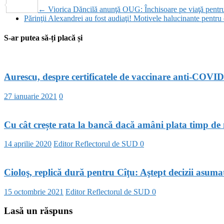
Partajează
←
Viorica Dăncilă anunţă OUG: Închisoare pe viaţă pentru c
Părinţii Alexandrei au fost audiaţi! Motivele halucinante pentru
S-ar putea să-ți placă și
Aurescu, despre certificatele de vaccinare anti-COVID
27 ianuarie 2021
0
Cu cât crește rata la bancă dacă amâni plata timp de
14 aprilie 2020
Editor Reflectorul de SUD
0
Cioloş, replică dură pentru Cîţu: Aştept decizii asum
15 octombrie 2021
Editor Reflectorul de SUD
0
Lasă un răspuns