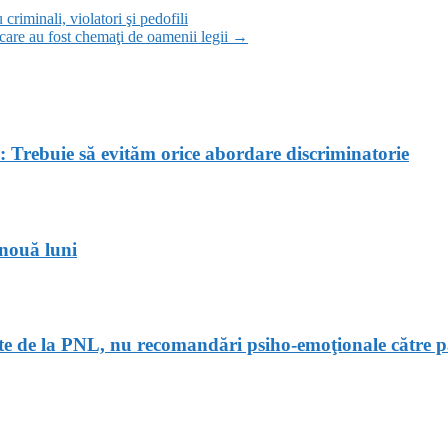
riminali, violatori şi pedofili
 care au fost chemaţi de oamenii legii
→
: Trebuie să evităm orice abordare discriminatorie
 nouă luni
ate de la PNL, nu recomandări psiho-emoţionale către p