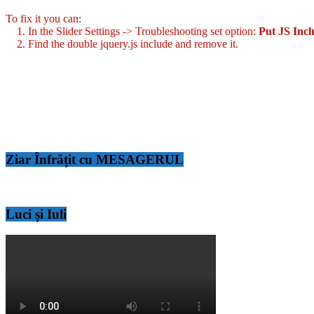
To fix it you can:
1. In the Slider Settings -> Troubleshooting set option:
Put JS Inc
2. Find the double jquery.js include and remove it.
Ziar Înfrățit cu MESAGERUL
Luci și Iuli