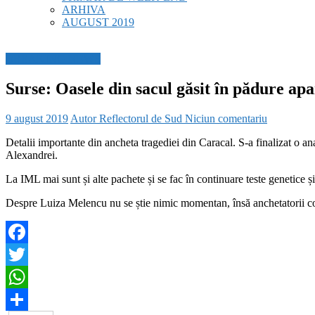
ARHIVA
AUGUST 2019
BREAKING NEWS
Surse: Oasele din sacul găsit în pădure ap
9 august 2019
Autor Reflectorul de Sud
Niciun comentariu
Detalii importante din ancheta tragediei din Caracal. S-a finalizat o a
Alexandrei.
La IML mai sunt și alte pachete și se fac în continuare teste genetice și 
Despre Luiza Melencu nu se știe nimic momentan, însă anchetatorii co
Facebook
Twitter
WhatsApp