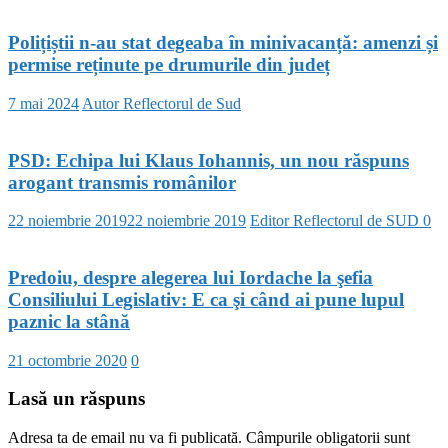
Polițiștii n-au stat degeaba în minivacanță: amenzi și
permise reținute pe drumurile din județ
7 mai 2024
Autor Reflectorul de Sud
PSD: Echipa lui Klaus Iohannis, un nou răspuns
arogant transmis românilor
22 noiembrie 2019
22 noiembrie 2019
Editor Reflectorul de SUD
0
Predoiu, despre alegerea lui Iordache la şefia
Consiliului Legislativ: E ca şi când ai pune lupul
paznic la stână
21 octombrie 2020
0
Lasă un răspuns
Adresa ta de email nu va fi publicată.
Câmpurile obligatorii sunt