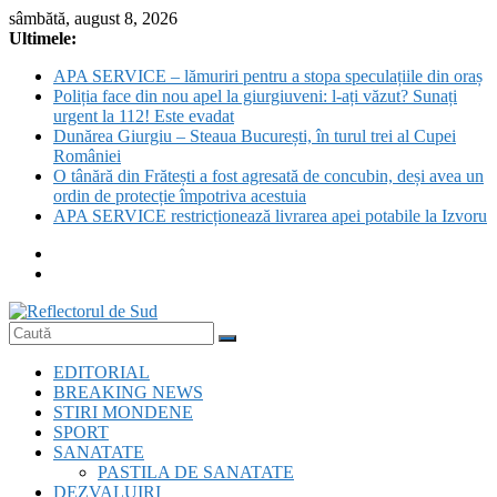
Skip
sâmbătă, august 8, 2026
to
Ultimele:
content
APA SERVICE – lămuriri pentru a stopa speculațiile din oraș
Poliția face din nou apel la giurgiuveni: l-ați văzut? Sunați
urgent la 112! Este evadat
Dunărea Giurgiu – Steaua București, în turul trei al Cupei
României
O tânără din Frătești a fost agresată de concubin, deși avea un
ordin de protecție împotriva acestuia
APA SERVICE restricționează livrarea apei potabile la Izvoru
Reflectorul
EDITORIAL
de
BREAKING NEWS
Sud
STIRI MONDENE
SPORT
SANATATE
PASTILA DE SANATATE
DEZVALUIRI