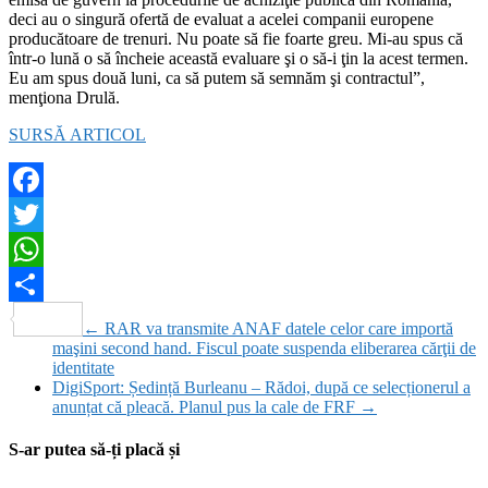
deci au o singură ofertă de evaluat a acelei companii europene
producătoare de trenuri. Nu poate să fie foarte greu. Mi-au spus că
într-o lună o să încheie această evaluare şi o să-i ţin la acest termen.
Eu am spus două luni, ca să putem să semnăm şi contractul”,
menţiona Drulă.
SURSĂ ARTICOL
Facebook
Twitter
WhatsApp
Partajează
←
RAR va transmite ANAF datele celor care importă
maşini second hand. Fiscul poate suspenda eliberarea cărţii de
identitate
DigiSport: Ședință Burleanu – Rădoi, după ce selecționerul a
anunțat că pleacă. Planul pus la cale de FRF
→
S-ar putea să-ți placă și