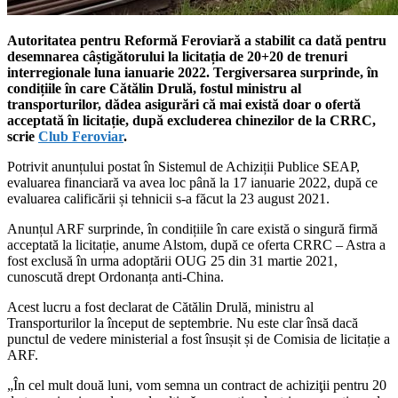
Autoritatea pentru Reformă Feroviară a stabilit ca dată pentru
desemnarea câștigătorului la licitația de 20+20 de trenuri
interregionale luna ianuarie 2022. Tergiversarea surprinde, în
condițiile în care Cătălin Drulă, fostul ministru al
transporturilor, dădea asigurări că mai există doar o ofertă
acceptată în licitație, după excluderea chinezilor de la CRRC,
scrie
Club Feroviar
.
Potrivit anunțului postat în Sistemul de Achiziții Publice SEAP,
evaluarea financiară va avea loc până la 17 ianuarie 2022, după ce
evaluarea calificării și tehnicii s-a făcut la 23 august 2021.
Anunțul ARF surprinde, în condițiile în care există o singură firmă
acceptată la licitație, anume Alstom, după ce oferta CRRC – Astra a
fost exclusă în urma adoptării OUG 25 din 31 martie 2021,
cunoscută drept Ordonanța anti-China.
Acest lucru a fost declarat de Cătălin Drulă, ministru al
Transporturilor la început de septembrie. Nu este clar însă dacă
punctul de vedere ministerial a fost însușit și de Comisia de licitație a
ARF.
„În cel mult două luni, vom semna un contract de achiziţii pentru 20