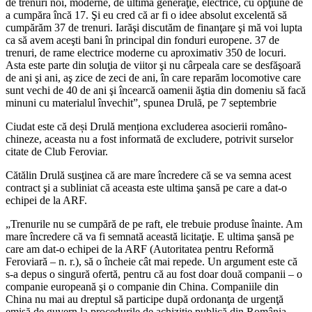
de trenuri noi, moderne, de ultimă generaţie, electrice, cu opţiune de
a cumpăra încă 17. Şi eu cred că ar fi o idee absolut excelentă să
cumpărăm 37 de trenuri. Iarăşi discutăm de finanţare şi mă voi lupta
ca să avem aceşti bani în principal din fonduri europene. 37 de
trenuri, de rame electrice moderne cu aproximativ 350 de locuri.
Asta este parte din soluţia de viitor şi nu cârpeala care se desfăşoară
de ani şi ani, aş zice de zeci de ani, în care reparăm locomotive care
sunt vechi de 40 de ani şi încearcă oamenii ăştia din domeniu să facă
minuni cu materialul învechit”, spunea Drulă, pe 7 septembrie
Ciudat este că deși Drulă menționa excluderea asocierii româno-
chineze, aceasta nu a fost informată de excludere, potrivit surselor
citate de Club Feroviar.
Cătălin Drulă susţinea că are mare încredere că se va semna acest
contract şi a subliniat că aceasta este ultima şansă pe care a dat-o
echipei de la ARF.
„Trenurile nu se cumpără de pe raft, ele trebuie produse înainte. Am
mare încredere că va fi semnată această licitaţie. E ultima şansă pe
care am dat-o echipei de la ARF (Autoritatea pentru Reformă
Feroviară – n. r.), să o încheie cât mai repede. Un argument este că
s-a depus o singură ofertă, pentru că au fost doar două companii – o
companie europeană şi o companie din China. Companiile din
China nu mai au dreptul să participe după ordonanţa de urgenţă
emisă de guvern la procedurile de achiziţie publică din România,