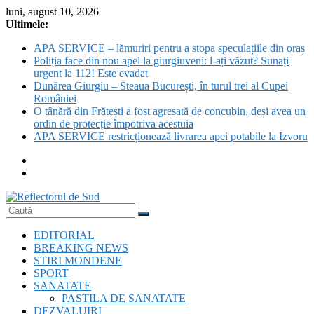
Skip
luni, august 10, 2026
to
Ultimele:
content
APA SERVICE – lămuriri pentru a stopa speculațiile din oraș
Poliția face din nou apel la giurgiuveni: l-ați văzut? Sunați
urgent la 112! Este evadat
Dunărea Giurgiu – Steaua București, în turul trei al Cupei
României
O tânără din Frătești a fost agresată de concubin, deși avea un
ordin de protecție împotriva acestuia
APA SERVICE restricționează livrarea apei potabile la Izvoru
Reflectorul
EDITORIAL
de
BREAKING NEWS
Sud
STIRI MONDENE
SPORT
SANATATE
PASTILA DE SANATATE
DEZVALUIRI