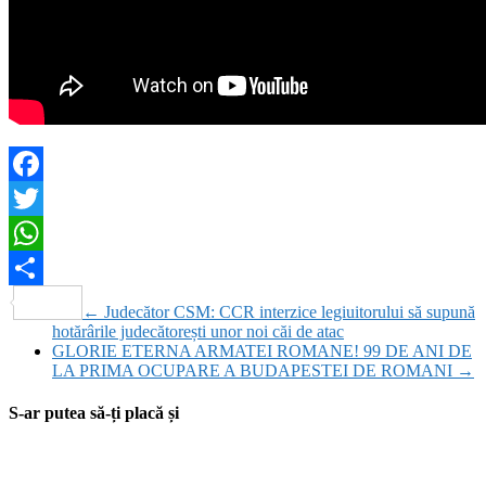
Facebook
Twitter
WhatsApp
Partajează
←
Judecător CSM: CCR interzice legiuitorului să supună
hotărârile judecătorești unor noi căi de atac
GLORIE ETERNA ARMATEI ROMANE! 99 DE ANI DE
LA PRIMA OCUPARE A BUDAPESTEI DE ROMANI
→
S-ar putea să-ți placă și