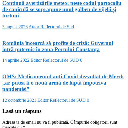
Continuă avertizările meteo: peste codul portocaliu
de caniculă se suprapune unul galben de vijelii și
furtuni
5 august 2026
Autor Reflectorul de Sud
România încearcă să profite de criză: Guvernul
intră puternic în zona Portului Constanța
14 aprilie 2022
Editor Reflectorul de SUD
0
OMS: Medicamentul anti-Covid dezvoltat de Merck
„ar putea fi o nouă armă de luptă împotriva
pandemiei”
12 octombrie 2021
Editor Reflectorul de SUD
0
Lasă un răspuns
Adresa ta de email nu va fi publicată.
Câmpurile obligatorii sunt
marcate cu
*