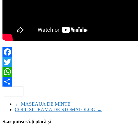
Facebook
Twitter
WhatsApp
Partajează
←
MASEAUA DE MINTE
COPII SI TEAMA DE STOMATOLOG
→
S-ar putea să-ți placă și