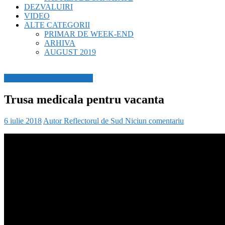
DEZVALUIRI
VIDEO
ALTE CATEGORII
PRIMAR DE WEEK-END
ARHIVA
AUGUST 2019
PASTILA DE SANATATE
Trusa medicala pentru vacanta
6 iulie 2018
Autor Reflectorul de Sud
Niciun comentariu