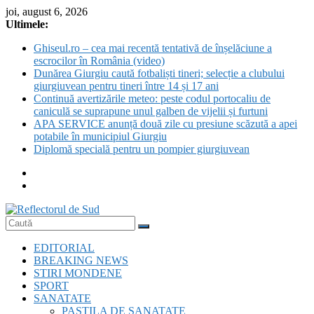
Skip
joi, august 6, 2026
to
Ultimele:
content
Ghiseul.ro – cea mai recentă tentativă de înșelăciune a
escrocilor în România (video)
Dunărea Giurgiu caută fotbaliști tineri; selecție a clubului
giurgiuvean pentru tineri între 14 și 17 ani
Continuă avertizările meteo: peste codul portocaliu de
caniculă se suprapune unul galben de vijelii și furtuni
APA SERVICE anunță două zile cu presiune scăzută a apei
potabile în municipiul Giurgiu
Diplomă specială pentru un pompier giurgiuvean
Reflectorul
EDITORIAL
de
BREAKING NEWS
Sud
STIRI MONDENE
SPORT
SANATATE
PASTILA DE SANATATE