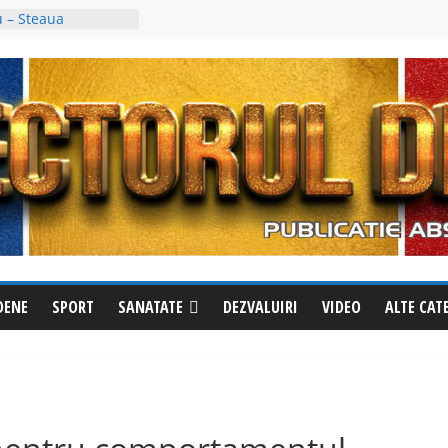
 – Steaua
ul trei al Cupei
tești a fost
cubin, deși avea un
ie împotriva
tricționează
abile la Izvoru
ămuriri pentru a
le din oraș
nou apel la
i văzut? Sunați
ste evadat
DENE
SPORT
SANATATE
DEZVALUIRI
VIDEO
ALTE CAT