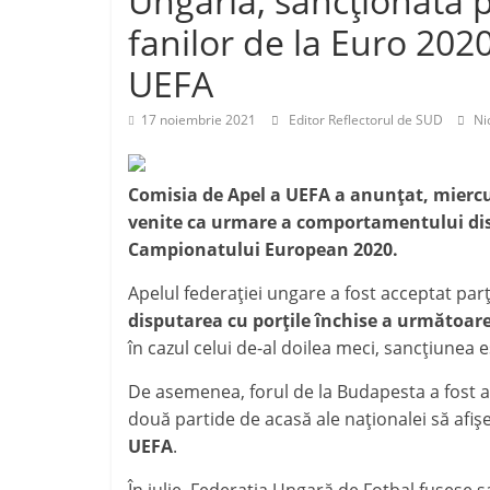
Ungaria, sancționată
j
p
fanilor de la Euro 2020
e
a
UEFA
z
17 noiembrie 2021
Editor Reflectorul de SUD
Ni
ă
​Comisia de Apel a UEFA a anunţat, miercur
venite ca urmare a comportamentului discr
Campionatului European 2020.
Apelul federaţiei ungare a fost acceptat parţ
disputarea cu porţile închise a următoar
în cazul celui de-al doilea meci, sancţiunea
De asemenea, forul de la Budapesta a fost a
două partide de acasă ale naţionalei să afi
UEFA
.