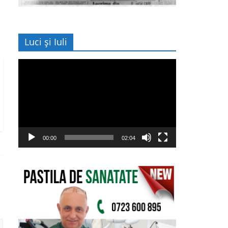
Luci și Iuli
Player
video
00:00
02:04