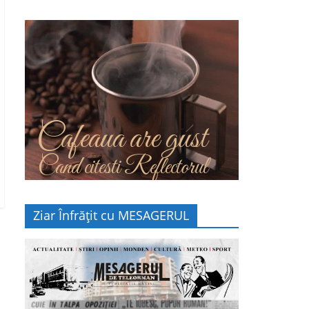
Cafeaua are gust
Cand citesti Reflectorul
Ziar Înfrățit cu MESAGERUL