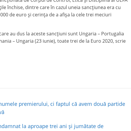
ancţionată de Corpul de Control, Etică şi Disciplină al UEFA
ile închise, dintre care în cazul uneia sancţiunea era cu
0 de euro şi cerinţa de a afişa la cele trei meciuri
care au dus la aceste sancţiuni sunt Ungaria – Portugalia
mania – Ungaria (23 iunie), toate trei de la Euro 2020, scrie
numele premierului, ci faptul că avem două partide
vă
ndamnat la aproape trei ani și jumătate de