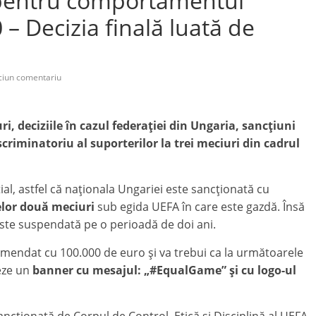
 pentru comportamentul
 – Decizia finală luată de
ciun comentariu
i, deciziile în cazul federaţiei din Ungaria, sancţiuni
iminatoriu al suporterilor la trei meciuri din cadrul
ial, astfel că naţionala Ungariei este sancţionată cu
elor două meciuri
sub egida UEFA în care este gazdă. Însă
 este suspendată pe o perioadă de doi ani.
mendat cu 100.000 de euro şi va trebui ca la următoarele
şeze un
banner cu mesajul: „#EqualGame” şi cu logo-ul