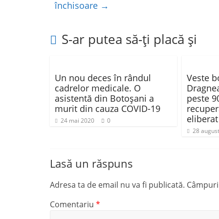
închisoare
→
k
S-ar putea să-ți placă și
Un nou deces în rândul
Veste b
cadrelor medicale. O
Dragnea
asistentă din Botoșani a
peste 90
murit din cauza COVID-19
recuper
eliberat
24 mai 2020
0
28 augus
Lasă un răspuns
Adresa ta de email nu va fi publicată.
Câmpuril
Comentariu
*