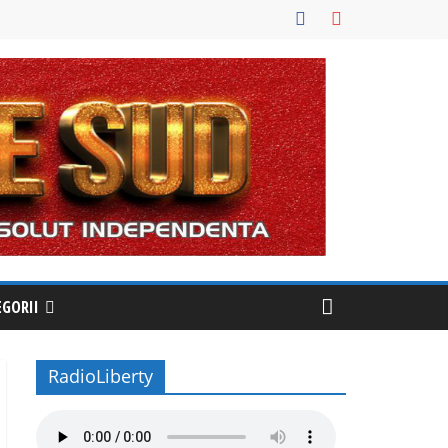
EGORII
RadioLiberty