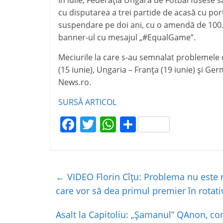
În iulie, Federaţia Ungară de Fotbal fusese s
cu disputarea a trei partide de acasă cu porţ
suspendare pe doi ani, cu o amendă de 100.00
banner-ul cu mesajul „#EqualGame”.
Meciurile la care s-au semnalat problemele 
(15 iunie), Ungaria – Franţa (19 iunie) şi Ger
News.ro.
SURSĂ ARTICOL
F
T
W
P
a
w
h
ar
c
itt
at
ta
e
er
s
je
←
VIDEO Florin Cîțu: Problema nu este 
b
A
a
care vor să dea primul premier în rotati
o
p
z
Asalt la Capitoliu: „Șamanul” QAnon, co
o
p
ă