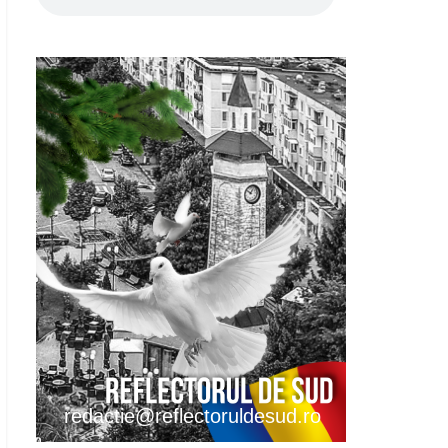
redactie@reflectoruldesud.ro