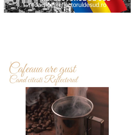
redactie@reflectoruldesud.ro
Cafeaua are gust
Cand citesti Reflectorul