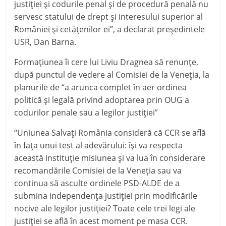
justiţiei şi codurile penal şi de procedură penală nu
servesc statului de drept şi interesului superior al
României şi cetăţenilor ei”, a declarat preşedintele
USR, Dan Barna.
Formaţiunea îi cere lui Liviu Dragnea să renunţe,
după punctul de vedere al Comisiei de la Veneţia, la
planurile de “a arunca complet în aer ordinea
politică şi legală privind adoptarea prin OUG a
codurilor penale sau a legilor justiţiei”
“Uniunea Salvaţi România consideră că CCR se află
în faţa unui test al adevărului: îşi va respecta
această instituţie misiunea şi va lua în considerare
recomandările Comisiei de la Veneţia sau va
continua să asculte ordinele PSD-ALDE de a
submina independenţa justiţiei prin modificările
nocive ale legilor justiţiei? Toate cele trei legi ale
justiţiei se află în acest moment pe masa CCR.