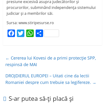
presiune excesivă asupra judecătorilor şi
procurorilor, subminând independenţa sistemului
judiciar şi a membrilor săi.
Sursa: www.stiripesurse.ro
F
T
W
P
a
w
h
ar
c
itt
at
ta
e
er
s
je
←
Cererea lui Kovesi de a primi protecție SPP,
b
A
a
respinsă de MAI
o
p
z
DROJDIERUL EUROPEI – Uitati cine da lectii
o
p
ă
Romaniei despre cum trebuie sa legifereze.
→
k
S-ar putea să-ți placă și