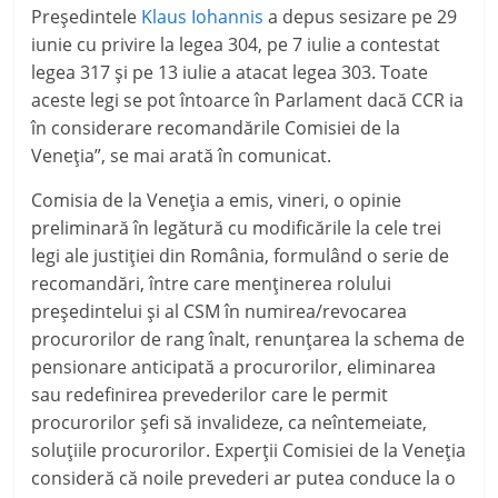
Preşedintele
Klaus Iohannis
a depus sesizare pe 29
iunie cu privire la legea 304, pe 7 iulie a contestat
legea 317 şi pe 13 iulie a atacat legea 303. Toate
aceste legi se pot întoarce în Parlament dacă CCR ia
în considerare recomandările Comisiei de la
Veneţia”, se mai arată în comunicat.
Comisia de la Veneţia a emis, vineri, o opinie
preliminară în legătură cu modificările la cele trei
legi ale justiţiei din România, formulând o serie de
recomandări, între care menţinerea rolului
preşedintelui şi al CSM în numirea/revocarea
procurorilor de rang înalt, renunţarea la schema de
pensionare anticipată a procurorilor, eliminarea
sau redefinirea prevederilor care le permit
procurorilor şefi să invalideze, ca neîntemeiate,
soluţiile procurorilor. Experţii Comisiei de la Veneţia
consideră că noile prevederi ar putea conduce la o