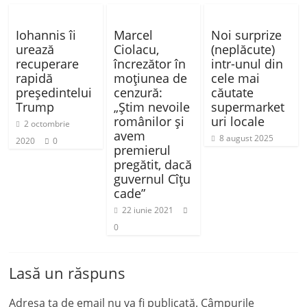
Iohannis îi
Marcel
Noi surprize
urează
Ciolacu,
(neplăcute)
recuperare
încrezător în
intr-unul din
rapidă
moţiunea de
cele mai
preşedintelui
cenzură:
căutate
Trump
„Ştim nevoile
supermarket
românilor şi
uri locale
2 octombrie
avem
8 august 2025
2020
0
premierul
pregătit, dacă
guvernul Cîţu
cade”
22 iunie 2021
0
Lasă un răspuns
Adresa ta de email nu va fi publicată.
Câmpurile