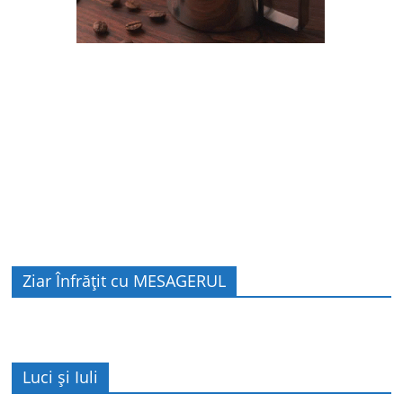
Ziar Înfrățit cu MESAGERUL
Luci și Iuli