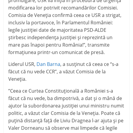
promulgare, USR va iniţia în procedură de urgenţă
modificarea lor potrivit recomandărilor Comisiei.
Comisia de Veneţia confirmă ceea ce USR a strigat,
inclusiv la portavoce, în Parlamentul României:
legile justiţiei date de majoritatea PSD-ALDE
ştirbesc independenţa justiţiei şi reprezintă un
mare pas înapoi pentru România!”, transmite
formaţiunea printr-un comunicat de presă.
Liderul USR,
Dan Barna
, a susţinut că ceea ce “s-a
făcut că nu vede CCR”, a văzut Comisia de la
Veneţia.
”Ceea ce Curtea Constituţională a României s-a
făcut că nu vede, ba dimpotrivă, a dat şi o mână de
ajutor la subordonarea justiţiei unui ministru numit
politic, a văzut clar Comisia de la Veneţia. Poate că
puţină distanţă faţă de Liviu Dragnea l-ar ajuta şi pe
Valer Dorneanu să observe mai limpede că legile