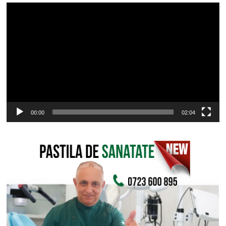
Player
video
00:00
02:04