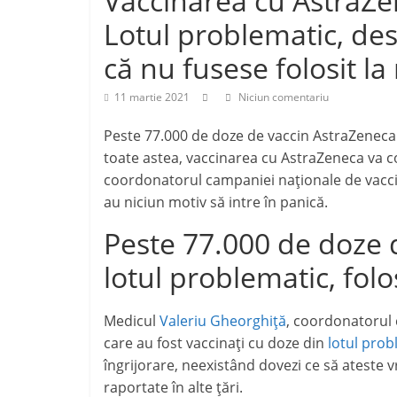
Vaccinarea cu AstraZe
j
p
Lotul problematic, de
e
a
că nu fusese folosit la
z
11 martie 2021
Niciun comentariu
ă
Peste 77.000 de doze de vaccin AstraZeneca di
toate astea, vaccinarea cu AstraZeneca va 
coordonatorul campaniei naționale de vaccina
au niciun motiv să intre în panică.
Peste 77.000 de doze 
lotul problematic, fol
Medicul
Valeriu Gheorghiță
, coordonatorul 
care au fost vaccinați cu doze din
lotul prob
îngrijorare, neexistând dovezi ce să ateste 
raportate în alte țări.