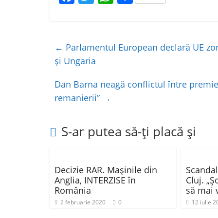
a
w
h
ar
c
itt
at
ta
e
er
s
je
←
Parlamentul European declară UE zon
b
A
a
și Ungaria
o
p
z
Dan Barna neagă conflictul între premie
o
p
ă
remanierii”
→
k
S-ar putea să-ți placă și
Decizie RAR. Maşinile din
Scandal
Anglia, INTERZISE în
Cluj. „Ş
România
să mai 
2 februarie 2020
0
12 iulie 