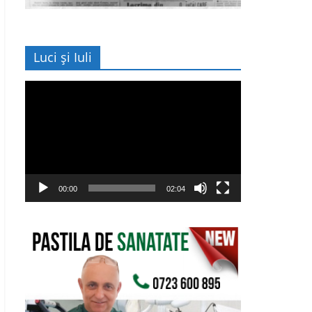
Luci și Iuli
Player
video
00:00
02:04