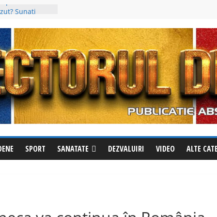
 apel la
ăzut? Sunați
 evadat
 Steaua
trei al Cupei
i a fost
in, deși avea un
împotriva
cționează
le la Izvoru
riri pentru a
din oraș
DENE
SPORT
SANATATE
DEZVALUIRI
VIDEO
ALTE CAT