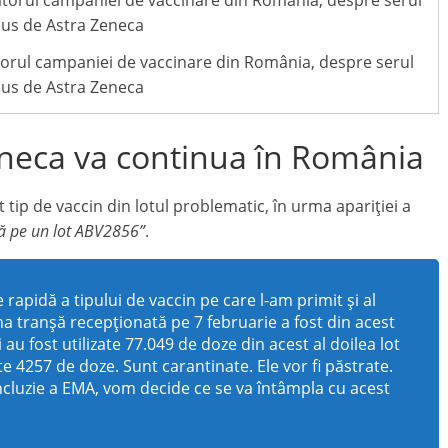
orul campaniei de vaccinare din România, despre serul
us de Astra Zeneca
neca va continua în România
 tip de vaccin din lotul problematic, în urma apariției a
ă pe un lot ABV2856”
.
rapidă a tipului de vaccin pe care l-am primit și al
a tranșă recepționată pe 7 februarie a fost din acest
 au fost utilizate 77.049 de doze din acest al doilea lot
 4257 de doze. Sunt carantinate. Ele vor fi păstrate.
cluzie a EMA, vom decide ce se va întâmpla cu acest