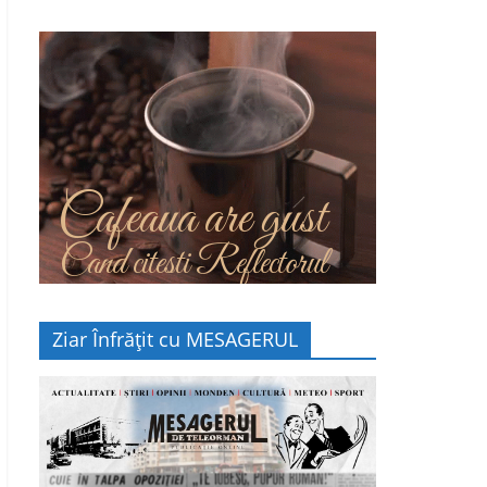
Cafeaua are gust
Cand citesti Reflectorul
Ziar Înfrățit cu MESAGERUL