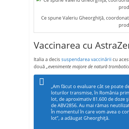
Ce spune Valeriu Gheorghiță, coordonat
prod
Vaccinarea cu AstraZe
Italia a decis
suspendarea vaccinării
cu acest
două
„evenimente majore de natură trombotic
„Am făcut o evaluare cât se poate de 
loturilor transmise, în România prim
lot, de aproximativ 81.600 de doze și
de ABV2856. Au mai rămas neutilizate
În momentul în care vom avea o con
lot”, a adăugat Gheorghiță.