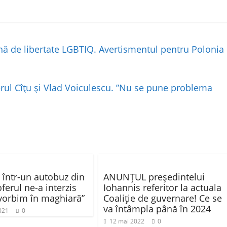
ă de libertate LGBTIQ. Avertismentul pentru Polonia
rul Cîțu și Vlad Voiculescu. ”Nu se pune problema
 într-un autobuz din
ANUNȚUL președintelui
oferul ne-a interzis
Iohannis referitor la actuala
vorbim în maghiară”
Coaliție de guvernare! Ce se
va întâmpla până în 2024
2021
0
12 mai 2022
0