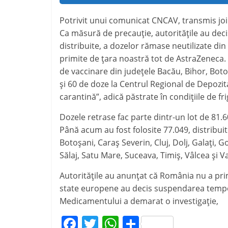
Potrivit unui comunicat CNCAV, transmis jo
Ca măsură de precauție, autoritățile au dec
distribuite, a dozelor rămase neutilizate din
primite de țara noastră tot de AstraZeneca.
de vaccinare din județele Bacău, Bihor, Botoș
și 60 de doze la Centrul Regional de Depozita
carantină”, adică păstrate în condițiile de 
Dozele retrase fac parte dintr-un lot de 81.60
Până acum au fost folosite 77.049, distribuit
Botoșani, Caraș Severin, Cluj, Dolj, Galați,
Sălaj, Satu Mare, Suceava, Timiș, Vâlcea și Va
Autoritățile au anunțat că România nu a pri
state europene au decis suspendarea tempor
Medicamentului a demarat o investigație,
F
T
W
P