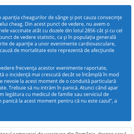
apariția cheagurilor de sânge și pot cauza consecințe
celui cheag. Din acest punct de vedere, nu avem o
le vaccinate atât cu dozele din lotul 2856 cât și cu cel
 punct de vedere statistic, ca și în populația generală
ferite de apariție a unor evenimente cardiovasculare,
cauză de mortalitate este reprezentă de afecțiunile
 vedere frecvența acestor evenimente raportate,
ată o incidență mai crescută decât se întâmplă în mod
ste nevoie la acest moment de o conduită particulară
te. Trebuie să nu intrăm în panică. Atunci când apar
ăm legătura cu medicul de familie sau serviciul de
n panică la acest moment pentru că nu este cazul”, a