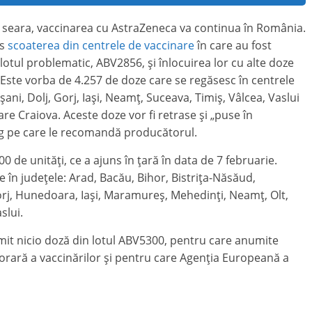
i seara, vaccinarea cu AstraZeneca va continua în România.
is
scoaterea din centrele de vaccinare
în care au fost
 lotul problematic, ABV2856, și înlocuirea lor cu alte doze
 Este vorba de 4.257 de doze care se regăsesc în centrele
ani, Dolj, Gorj, Iași, Neamț, Suceava, Timiș, Vâlcea, Vaslui
re Craiova. Aceste doze vor fi retrase și „puse în
frig pe care le recomandă producătorul.
0 de unități, ce a ajuns în țară în data de 7 februarie.
e în județele: Arad, Bacău, Bihor, Bistrița-Năsăud,
 Gorj, Hunedoara, Iași, Maramureș, Mehedinți, Neamț, Olt,
slui.
mit nicio doză din lotul ABV5300, pentru care anumite
ară a vaccinărilor și pentru care Agenția Europeană a