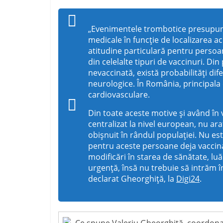
„Evenimentele trombotice presupun 
medicale în funcție de localizarea a
atitudine particulară pentru persoane
din celelalte tipuri de vaccinuri. Din
nevaccinată, există probabilități di
neurologice. În România, principala 
cardiovasculare.
Din toate aceste motive și având în
centralizat la nivel european, nu ar
obișnuit în rândul populației. Nu e
pentru aceste persoane deja vaccina
modificări în starea de sănătate, lu
urgență, însă nu trebuie să intrăm î
declarat Gheorghiță, la
Digi24
.