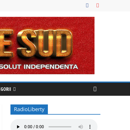
EGORII
RadioLiberty