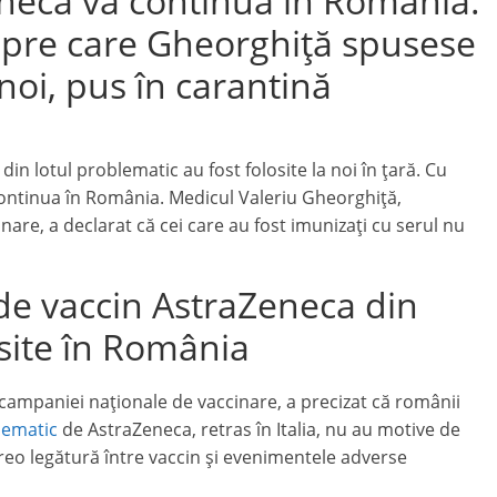
neca va continua în România.
spre care Gheorghiță spusese
 noi, pus în carantină
n lotul problematic au fost folosite la noi în țară. Cu
continua în România. Medicul Valeriu Gheorghiță,
re, a declarat că cei care au fost imunizați cu serul nu
de vaccin AstraZeneca din
osite în România
campaniei naționale de vaccinare, a precizat că românii
lematic
de AstraZeneca, retras în Italia, nu au motive de
vreo legătură între vaccin și evenimentele adverse