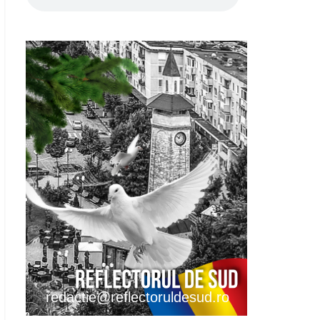
redactie@reflectoruldesud.ro