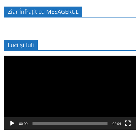
Ziar Înfrățit cu MESAGERUL
Luci și Iuli
Player
video
00:00
02:04