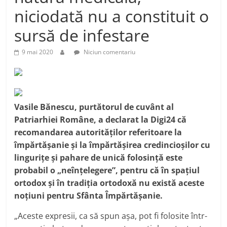
niciodată nu a constituit o
sursă de infestare
9 mai 2020
Niciun comentariu
Vasile Bănescu, purtătorul de cuvânt al
Patriarhiei Române, a declarat la Digi24 că
recomandarea autorităților referitoare la
împărtășanie și la împărtășirea credincioșilor cu
lingurițe și pahare de unică folosință este
probabil o „neînțelegere”, pentru că în spațiul
ortodox și în tradiția ortodoxă nu există aceste
noțiuni pentru Sfânta Împărtășanie.
„Aceste expresii, ca să spun așa, pot fi folosite într-