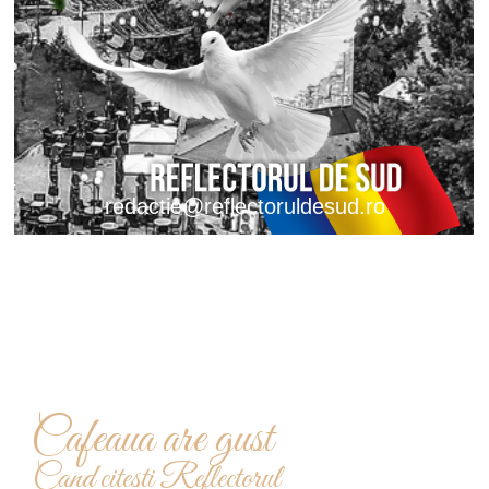
redactie@reflectoruldesud.ro
Cafeaua are gust
Cand citesti Reflectorul