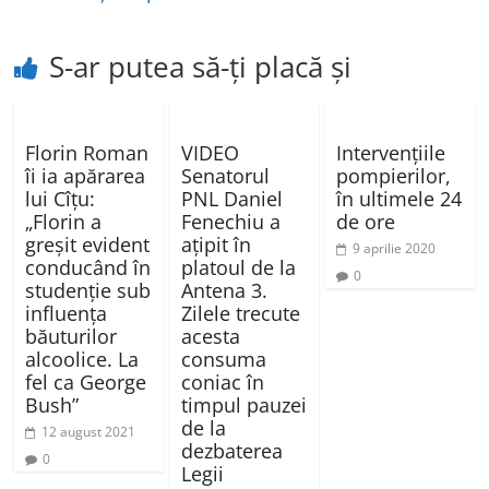
S-ar putea să-ți placă și
Florin Roman
VIDEO
Intervențiile
îi ia apărarea
Senatorul
pompierilor,
lui Cîțu:
PNL Daniel
în ultimele 24
„Florin a
Fenechiu a
de ore
greșit evident
aţipit în
9 aprilie 2020
conducând în
platoul de la
0
studenție sub
Antena 3.
influența
Zilele trecute
băuturilor
acesta
alcoolice. La
consuma
fel ca George
coniac în
Bush”
timpul pauzei
de la
12 august 2021
dezbaterea
0
Legii