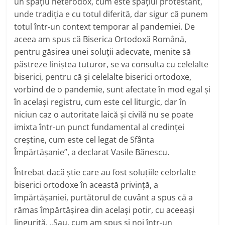
un spațiu heterodox, cum este spațiul protestant,
unde tradiția e cu totul diferită, dar sigur că punem
totul într-un context temporar al pandemiei. De
aceea am spus că Biserica Ortodoxă Română,
pentru găsirea unei soluții adecvate, menite să
păstreze liniștea tuturor, se va consulta cu celelalte
biserici, pentru că și celelalte biserici ortodoxe,
vorbind de o pandemie, sunt afectate în mod egal și
în același registru, cum este cel liturgic, dar în
niciun caz o autoritate laică și civilă nu se poate
imixta într-un punct fundamental al credinței
creștine, cum este cel legat de Sfânta
Împărtășanie”, a declarat Vasile Bănescu.
Întrebat dacă știe care au fost soluțiile celorlalte
biserici ortodoxe în această privință, a
împărtășaniei, purtătorul de cuvânt a spus că a
rămas împărtășirea din același potir, cu aceeași
linguriță. „Sau, cum am spus și noi într-un