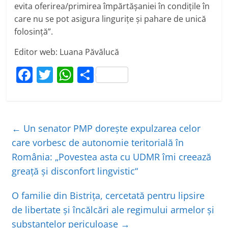
evita oferirea/primirea împărtășaniei în condițile în
care nu se pot asigura lingurițe și pahare de unică
folosință”.
Editor web: Luana Păvălucă
F
T
W
P
a
w
h
ar
c
itt
at
ta
e
er
s
je
←
Un senator PMP doreşte expulzarea celor
b
A
a
care vorbesc de autonomie teritorială în
o
p
z
România: „Povestea asta cu UDMR îmi creează
o
p
ă
greaţă şi disconfort lingvistic“
k
O familie din Bistrița, cercetată pentru lipsire
de libertate și încălcări ale regimului armelor și
substanțelor periculoase
→