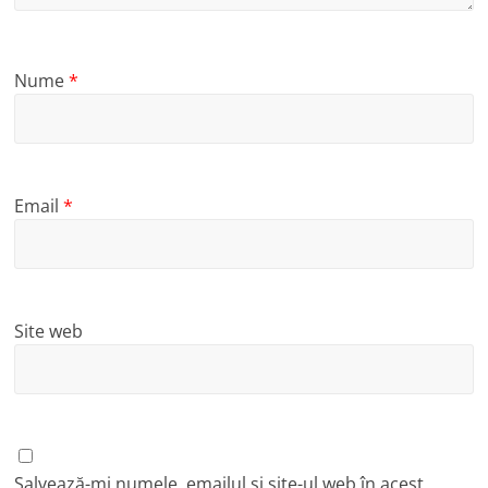
Nume
*
Email
*
Site web
Salvează-mi numele, emailul și site-ul web în acest