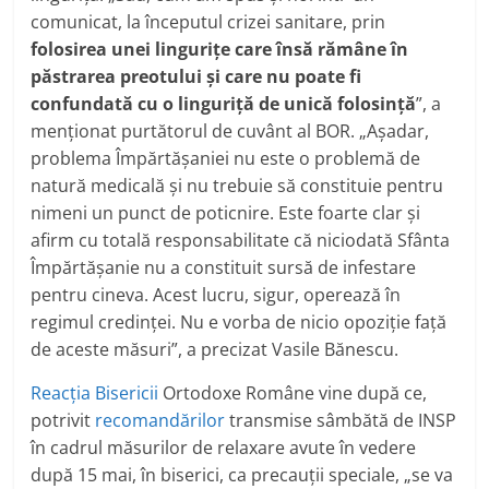
comunicat, la începutul crizei sanitare, prin
folosirea unei lingurițe care însă rămâne în
păstrarea preotului și care nu poate fi
confundată cu o linguriță de unică folosință
”, a
menționat purtătorul de cuvânt al BOR. „Așadar,
problema Împărtășaniei nu este o problemă de
natură medicală și nu trebuie să constituie pentru
nimeni un punct de poticnire. Este foarte clar și
afirm cu totală responsabilitate că niciodată Sfânta
Împărtășanie nu a constituit sursă de infestare
pentru cineva. Acest lucru, sigur, operează în
regimul credinței. Nu e vorba de nicio opoziție față
de aceste măsuri”, a precizat Vasile Bănescu.
Reacția Bisericii
Ortodoxe Române vine după ce,
potrivit
recomandărilor
transmise sâmbătă de INSP
în cadrul măsurilor de relaxare avute în vedere
după 15 mai, în biserici, ca precauții speciale, „se va