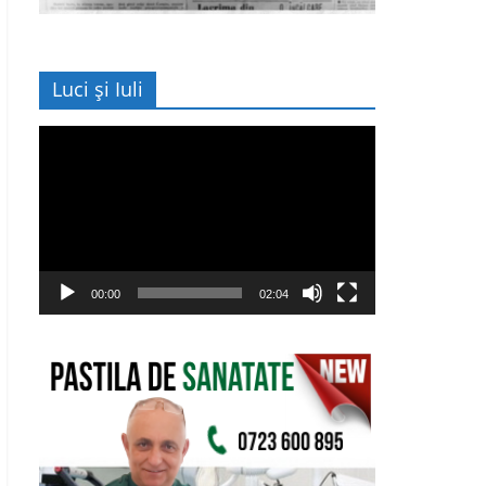
Luci și Iuli
Player
video
00:00
02:04