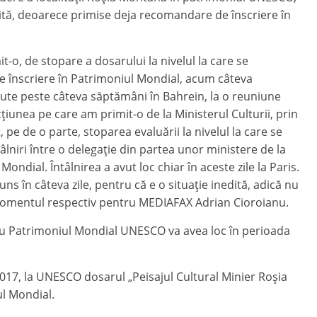
dită, deoarece primise deja recomandare de înscriere în
t-o, de stopare a dosarului la nivelul la care se
e înscriere în Patrimoniul Mondial, acum câteva
cute peste câteva săptămâni în Bahrein, la o reuniune
iunea pe care am primit-o de la Ministerul Culturii, prin
 pe de o parte, stoparea evaluării la nivelul la care se
âlniri între o delegație din partea unor ministere de la
ondial. Întâlnirea a avut loc chiar în aceste zile la Paris.
 în câteva zile, pentru că e o situație inedită, adică nu
 momentul respectiv pentru MEDIAFAX Adrian Cioroianu.
ru Patrimoniul Mondial UNESCO va avea loc în perioada
 2017, la UNESCO dosarul „Peisajul Cultural Minier Roşia
l Mondial.