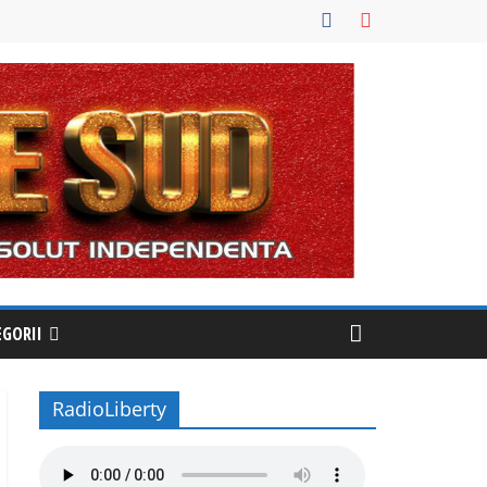
EGORII
RadioLiberty