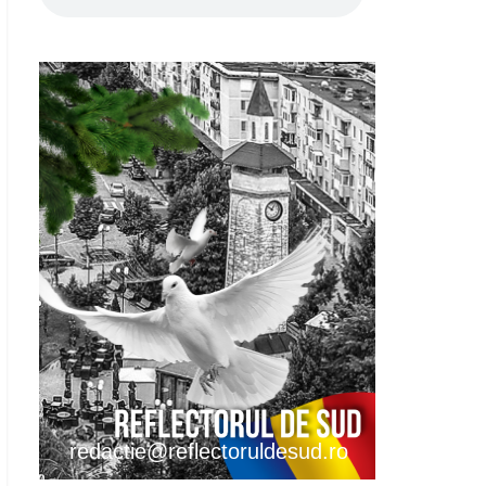
redactie@reflectoruldesud.ro