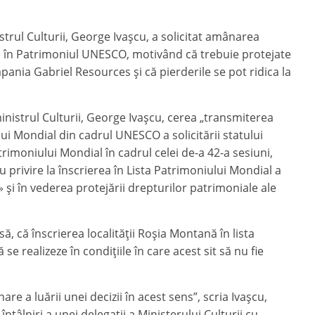
strul Culturii, George Ivașcu, a solicitat amânarea
e în Patrimoniul UNESCO, motivând că trebuie protejate
mpania Gabriel Resources și că pierderile se pot ridica la
nistrul Culturii, George Ivașcu, cerea „transmiterea
ui Mondial din cadrul UNESCO a solicitării statului
imoniului Mondial în cadrul celei de-a 42-a sesiuni,
 privire la înscrierea în Lista Patrimoniului Mondial a
 și în vederea protejării drepturilor patrimoniale ale
ă, că înscrierea localității Roșia Montană în lista
 realizeze în condițiile în care acest sit să nu fie
re a luării unei decizii în acest sens”, scria Ivașcu,
 întâlniri a unei delegații a Ministerului Culturii cu