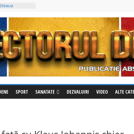
 apel la
ăzut? Sunați
 evadat
 Steaua
trei al Cupei
i a fost
in, deși avea un
împotriva
cționează
le la Izvoru
riri pentru a
din oraș
DENE
SPORT
SANATATE
DEZVALUIRI
VIDEO
ALTE CAT