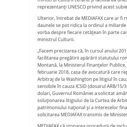
reprezentanți UNESCO privind acest subie
Ulterior, întrebat de MEDIAFAX care ar fi 
daunele se pot ridica la ordinul a miliarde 
vorba despre fiecare cetățean în parte car
ministrul Culturii.
„Facem precizarea că, în cursul anului 2017
facilitarea pregătirii apărării statutului r
Montană, la Ministerul Finanțelor Publice, 
februarie 2018, casa de avocatură care re
Arbitraj de la Washington pe litigiul în ca
sensibile în cauza ICSID (dosarul ARB/15
dolari, Guvernul României a solicitat amâ
soluționarea litigiului de la Curtea de Arb
patrimoniului național și a intereselor fin
solicitarea MEDIAFAX transmis de Ministerul
MEDIAFAX că stoparea procedurii de inclu