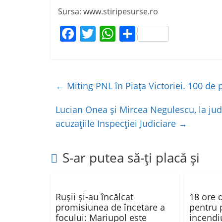
Sursa: www.stiripesurse.ro
F
T
W
P
a
w
h
ar
c
itt
at
ta
e
er
s
je
←
Miting PNL în Piața Victoriei. 100 de 
b
A
a
o
p
z
Lucian Onea și Mircea Negulescu, la jud
acuzațiile Inspecției Judiciare
→
o
p
ă
k
S-ar putea să-ți placă și
Ruşii şi-au încălcat
18 ore 
promisiunea de încetare a
pentru 
focului: Mariupol este
incendi