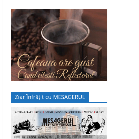
Cafeaua are gust
Cand citesti Reflectorul
Ziar Înfrățit cu MESAGERUL