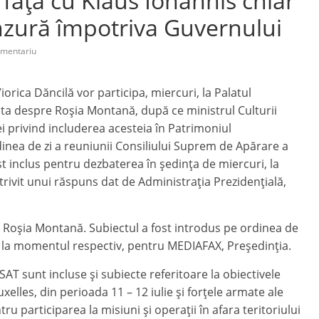
n față cu Klaus Iohannis chiar
enzură împotriva Guvernului
omentariu
orica Dăncilă vor participa, miercuri, la Palatul
uta despre Roșia Montană, după ce ministrul Culturii
i privind includerea acesteia în Patrimoniul
inea de zi a reuniunii Consiliului Suprem de Apărare a
st inclus pentru dezbaterea în ședința de miercuri, la
trivit unui răspuns dat de Administrația Prezidențială,
 Roșia Montană. Subiectul a fost introdus pe ordinea de
t, la momentul respectiv, pentru MEDIAFAX, Președinția.
SAT sunt incluse și subiecte referitoare la obiectivele
les, din perioada 11 – 12 iulie şi forţele armate ale
ru participarea la misiuni şi operaţii în afara teritoriului