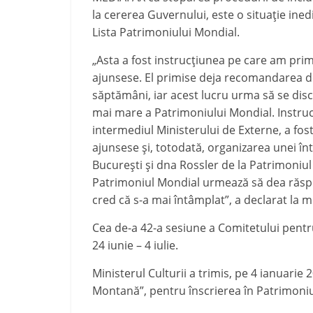
la cererea Guvernului, este o situaţie ine
Lista Patrimoniului Mondial.
„Asta a fost instrucțiunea pe care am primi
ajunsese. El primise deja recomandarea d
săptămâni, iar acest lucru urma să se dis
mai mare a Patrimoniului Mondial. Instrucț
intermediul Ministerului de Externe, a fost,
ajunsese și, totodată, organizarea unei înt
București și dna Rossler de la Patrimoniul M
Patrimoniul Mondial urmează să dea răspuns
cred că s-a mai întâmplat”, a declarat la
Cea de-a 42-a sesiune a Comitetului pent
24 iunie – 4 iulie.
Ministerul Culturii a trimis, pe 4 ianuarie
Montană”, pentru înscrierea în Patrimoniu