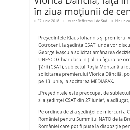
Viorica Dăncilă, față î
j
p
în ziua moțiunii de c
e
a
27 iunie 2018
Autor Reflectorul de Sud
Niciun c
z
ă
Președintele Klaus Iohannis și premierul Vi
Cotroceni, la ședința CSAT, unde vor disc
George Ivașcu a solicitat amânarea decizie
UNESCO.Chiar dacă inițial nu figura pe ord
Ţării (CSAT), subiectul Roșia Montană a fo
solicitarea premierului Viorica Dăncilă, po
pe 13 iunie, la socitarea MEDIAFAX.
„Președintele este preocupat de subiectul
zi a ședinței CSAT din 27 iunie”, a adăuga
Pe ordinea de zi a ședinței de miercuri a C
României pentru Summitul NATO de la Bruxel
României care pot fi puse la dispoziţie pent