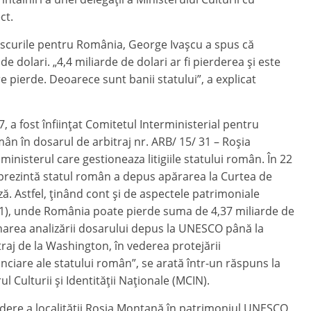
ct.
riscurile pentru România, George Ivașcu a spus că
de dolari. „4,4 miliarde de dolari ar fi pierderea și este
e pierde. Deoarece sunt banii statului”, a explicat
, a fost înființat Comitetul Interministerial pentru
omân în dosarul de arbitraj nr. ARB/ 15/ 31 – Roșia
ministerul care gestioneaza litigiile statului român. În 22
prezintă statul român a depus apărarea la Curtea de
uză. Astfel, ținând cont și de aspectele patrimoniale
/31), unde România poate pierde suma de 4,37 miliarde de
narea analizării dosarului depus la UNESCO până la
itraj de la Washington, în vederea protejării
anciare ale statului român”, se arată într-un răspuns la
 Culturii și Identității Naționale (MCIN).
dere a localităţii Roşia Montană în patrimoniul UNESCO,