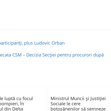
participanți, plus Ludovic Orban
ecata CSM – Decizia Secției pentru procurori după
de luptă cu focul
Ministrul Muncii şi Justiţiei
pompieri, în
Sociale le cere
ul din Delta
botoșănenilor să semneze