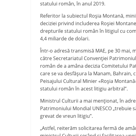
statului român, în anul 2019.
Referitor la subiectul Roșia Montană, mini
deciziei privind includerea Roșiei Montan
drepturile statului român în litigiul cu co
4,4 miliarde de dolari.
Într-o adresă transmisă MAE, pe 30 mai, mi
către Secretariatul Convenției Patrimoniul
român de a amâna decizia Comitetului Patr
care se va desfășura la Manam, Bahrain, cu
Peisajului Cultural Minier «Roșia Montană»
statului român în acest litigiu arbitral”.
Ministrul Culturii a mai menționat, în adres
Patrimoniului Mondial UNESCO „trebuie să se
grevat de vreun litigiu”.
„Astfel, reiterăm solicitarea fermă de amâna
ministrul Culturii cerând și facilitarea unei