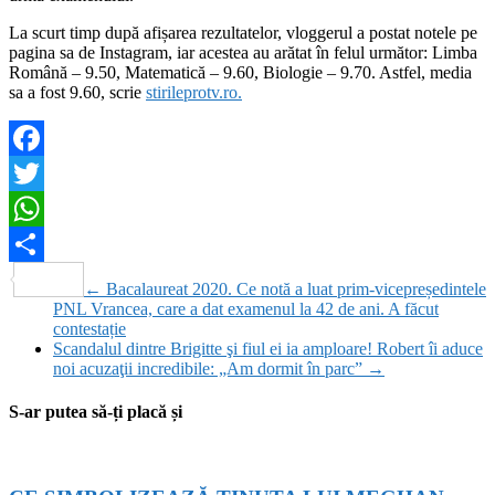
La scurt timp după afișarea rezultatelor, vloggerul a postat notele pe
pagina sa de Instagram, iar acestea au arătat în felul următor: Limba
Română – 9.50, Matematică – 9.60, Biologie – 9.70. Astfel, media
sa a fost 9.60, scrie
stirileprotv.ro.
Facebook
Twitter
WhatsApp
Partajează
←
Bacalaureat 2020. Ce notă a luat prim-vicepreședintele
PNL Vrancea, care a dat examenul la 42 de ani. A făcut
contestație
Scandalul dintre Brigitte şi fiul ei ia amploare! Robert îi aduce
noi acuzaţii incredibile: „Am dormit în parc”
→
S-ar putea să-ți placă și