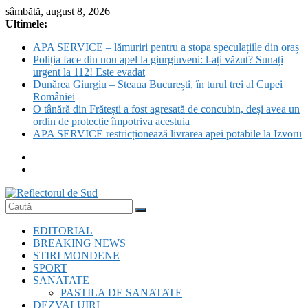
Skip
sâmbătă, august 8, 2026
to
Ultimele:
content
APA SERVICE – lămuriri pentru a stopa speculațiile din oraș
Poliția face din nou apel la giurgiuveni: l-ați văzut? Sunați
urgent la 112! Este evadat
Dunărea Giurgiu – Steaua București, în turul trei al Cupei
României
O tânără din Frătești a fost agresată de concubin, deși avea un
ordin de protecție împotriva acestuia
APA SERVICE restricționează livrarea apei potabile la Izvoru
Reflectorul
EDITORIAL
de
BREAKING NEWS
Sud
STIRI MONDENE
SPORT
SANATATE
PASTILA DE SANATATE
DEZVALUIRI