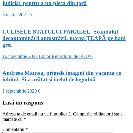
judiciar pentru a nu pleca din țară
5 martie 2021
0
CULISELE STATULUI PARALEL. Scandalul
decontaminării autostrăzii: marea ȚEAPĂ pe bani
grei
16 noiembrie 2022
Editor Reflectorul de SUD
0
Andreea Mantea, primele imagini din vacanța cu
iubitul. Și-a arătat și inelul de logodnă
1 septembrie 2020
0
Lasă un răspuns
Adresa ta de email nu va fi publicată.
Câmpurile obligatorii sunt
marcate cu
*
Comentariu
*