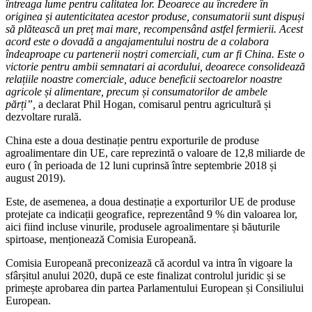
întreaga lume pentru calitatea lor. Deoarece au încredere în
originea și autenticitatea acestor produse, consumatorii sunt dispuși
să plătească un preț mai mare, recompensând astfel fermierii. Acest
acord este o dovadă a angajamentului nostru de a colabora
îndeaproape cu partenerii noștri comerciali, cum ar fi China. Este o
victorie pentru ambii semnatari ai acordului, deoarece consolidează
relațiile noastre comerciale, aduce beneficii sectoarelor noastre
agricole și alimentare, precum și consumatorilor de ambele
părți”,
a declarat Phil Hogan, comisarul pentru agricultură și
dezvoltare rurală.
China este a doua destinație pentru exporturile de produse
agroalimentare din UE, care reprezintă o valoare de 12,8 miliarde de
euro ( în perioada de 12 luni cuprinsă între septembrie 2018 și
august 2019).
Este, de asemenea, a doua destinație a exporturilor UE de produse
protejate ca indicații geografice, reprezentând 9 % din valoarea lor,
aici fiind incluse vinurile, produsele agroalimentare și băuturile
spirtoase, menționează Comisia Europeană.
Comisia Europeană preconizează că acordul va intra în vigoare la
sfârșitul anului 2020, după ce este finalizat controlul juridic și se
primește aprobarea din partea Parlamentului European și Consiliului
European.