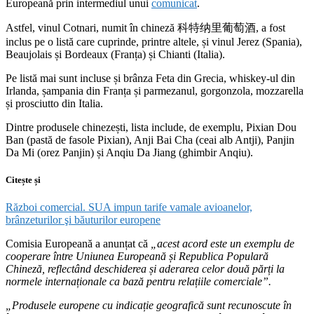
Europeană prin intermediul unui
comunicat
.
Astfel, vinul Cotnari, numit în chineză 科特纳里葡萄酒, a fost
inclus pe o listă care cuprinde, printre altele, și vinul Jerez (Spania),
Beaujolais și Bordeaux (Franța) și Chianti (Italia).
Pe listă mai sunt incluse și brânza Feta din Grecia, whiskey-ul din
Irlanda, șampania din Franța și parmezanul, gorgonzola, mozzarella
și prosciutto din Italia.
Dintre produsele chinezești, lista include, de exemplu, Pixian Dou
Ban (pastă de fasole Pixian), Anji Bai Cha (ceai alb Antji), Panjin
Da Mi (orez Panjin) și Anqiu Da Jiang (ghimbir Anqiu).
Citește și
Război comercial. SUA impun tarife vamale avioanelor,
brânzeturilor şi băuturilor europene
Comisia Europeană a anunțat că
„acest acord este un exemplu de
cooperare între Uniunea Europeană și Republica Populară
Chineză, reflectând deschiderea și aderarea celor două părți la
normele internaționale ca bază pentru relațiile comerciale”.
„Produsele europene cu indicație geografică sunt recunoscute în