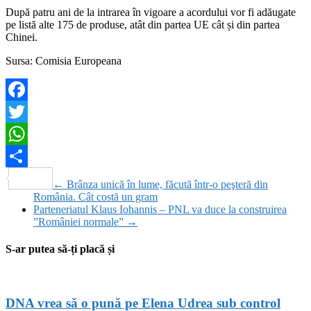
După patru ani de la intrarea în vigoare a acordului vor fi adăugate
pe listă alte 175 de produse, atât din partea UE cât și din partea
Chinei.
Sursa: Comisia Europeana
Facebook
Twitter
WhatsApp
Partajează
←
Brânza unică în lume, făcută într-o peşteră din
România. Cât costă un gram
Parteneriatul Klaus Iohannis – PNL va duce la construirea
”României normale”
→
S-ar putea să-ți placă și
DNA vrea să o pună pe Elena Udrea sub control