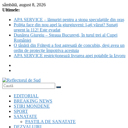
Skip
sâmbătă, august 8, 2026
to
Ultimele:
content
APA SERVICE – lămuriri pentru a stopa speculațiile din oraș
Poliția face din nou apel la giurgiuveni: l-ați văzut? Sunați
urgent la 112! Este evadat
Dunărea Giurgiu – Steaua București, în turul trei al Cupei
României
O tânără din Frătești a fost agresată de concubin, deși avea un
ordin de protecție împotriva acestuia
APA SERVICE restricționează livrarea apei potabile la Izvoru
Reflectorul
EDITORIAL
de
BREAKING NEWS
Sud
STIRI MONDENE
SPORT
SANATATE
PASTILA DE SANATATE
DEZVALUIRI