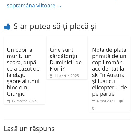
săptămâna viitoare
→
S-ar putea să-ți placă și
Un copil a
Cine sunt
Nota de plată
murit, luni
sărbătoriții
primită de un
seara, după
Duminicii de
copil român
ce a căzut de
Florii?
accidentat la
la etajul
ski în Austria
11 aprilie 2025
șapte al unui
şi luat cu
bloc din
elicopterul de
Giurgiu
pe pârtie
17 martie 2025
4 mai 2021
0
Lasă un răspuns