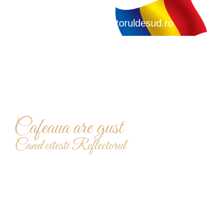
redactie@reflectoruldesud.ro
Cafeaua are gust
Cand citesti Reflectorul