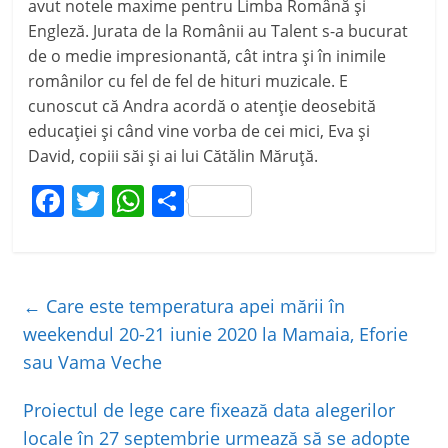
avut notele maxime pentru Limba Română și
Engleză. Jurata de la Românii au Talent s-a bucurat
de o medie impresionantă, cât intra și în inimile
românilor cu fel de fel de hituri muzicale. E
cunoscut că Andra acordă o atenție deosebită
educației și când vine vorba de cei mici, Eva și
David, copiii săi și ai lui Cătălin Măruță.
F
T
W
P
a
w
h
ar
c
itt
at
ta
e
er
s
je
←
Care este temperatura apei mării în
b
A
a
weekendul 20-21 iunie 2020 la Mamaia, Eforie
o
p
z
sau Vama Veche
o
p
ă
Proiectul de lege care fixează data alegerilor
k
locale în 27 septembrie urmează să se adopte