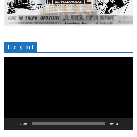
Luci și Iuli
Player
video
00:00
02:04