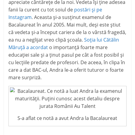
apreciate cântărețe de la noi. Vedeta își ține adesea
fanii la curent cu tot soiul de
postări și pe
Instagram
. Aceasta și-a susținut examenul de
Bacalaureat în anul 2005. Mai mult, deși este știut
că vedeta și-a început cariera de la o vârstă fragedă,
ea nu a neglijat vreo clipă școala.
Soția lui Cătălin
Măruță a acordat
o importanță foarte mare
educației sale și a ținut pasul pe cât a fost posibil și
cu lecțiile predate de profesori. De aceea, în clipa în
care a dat BAC-ul, Andra le-a oferit tuturor o foarte
mare surpriză.
S-a aflat ce notă a avut Andra la Bacalaureat