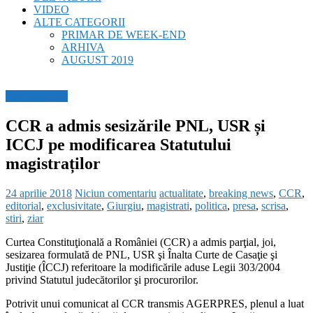
VIDEO
ALTE CATEGORII
PRIMAR DE WEEK-END
ARHIVA
AUGUST 2019
Fără categorie
CCR a admis sesizările PNL, USR și
ICCJ pe modificarea Statutului
magistraților
24 aprilie 2018
Niciun comentariu
actualitate
,
breaking news
,
CCR
,
editorial
,
exclusivitate
,
Giurgiu
,
magistrati
,
politica
,
presa
,
scrisa
,
stiri
,
ziar
Curtea Constituţională a României (CCR) a admis parţial, joi,
sesizarea formulată de PNL, USR şi Înalta Curte de Casaţie şi
Justiţie (ÎCCJ) referitoare la modificările aduse Legii 303/2004
privind Statutul judecătorilor şi procurorilor.
Potrivit unui comunicat al CCR transmis AGERPRES, plenul a luat