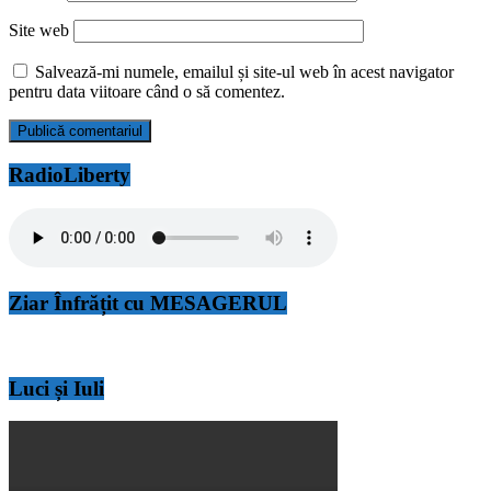
Site web
Salvează-mi numele, emailul și site-ul web în acest navigator
pentru data viitoare când o să comentez.
RadioLiberty
Ziar Înfrățit cu MESAGERUL
Luci și Iuli