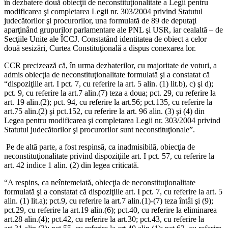
în dezbatere două obiecţii de neconstituţionalitate a Legii pentru
modificarea şi completarea Legii nr. 303/2004 privind Statutul
judecătorilor şi procurorilor, una formulată de 89 de deputaţi
aparţinând grupurilor parlamentare ale PNL şi USR, iar cealaltă – de
Secţiile Unite ale ÎCCJ. Constatând identitatea de obiect a celor
două sesizări, Curtea Constituţională a dispus conexarea lor.
CCR precizează că, în urma dezbaterilor, cu majoritate de voturi, a
admis obiecţia de neconstituţionalitate formulată şi a constatat că
“dispoziţiile art. I pct. 7, cu referire la art. 5 alin. (1) lit.b), c) şi d);
pct. 9, cu referire la art.7 alin.(7) teza a doua; pct. 29, cu referire la
art. 19 alin.(2); pct. 94, cu referire la art.56; pct.135, cu referire la
art.75 alin.(2) şi pct.152, cu referire la art. 96 alin. (3) şi (4) din
Legea pentru modificarea şi completarea Legii nr. 303/2004 privind
Statutul judecătorilor şi procurorilor sunt neconstituţionale”.
Pe de altă parte, a fost respinsă, ca inadmisibilă, obiecţia de
neconstituţionalitate privind dispoziţiile art. I pct. 57, cu referire la
art. 42 indice 1 alin. (2) din legea criticată.
“A respins, ca neîntemeiată, obiecţia de neconstituţionalitate
formulată şi a constatat că dispoziţiile art. I pct. 7, cu referire la art. 5
alin. (1) lit.a); pct.9, cu referire la art.7 alin.(1)-(7) teza întâi şi (9);
pct.29, cu referire la art.19 alin.(6); pct.40, cu referire la eliminarea
art.28 alin.(4); pct.42, cu referire la art.30; pct.43, cu referire la