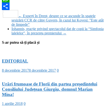
WhatsApp
Partajează
←
Experți în Drept, despre ce se ascunde în spatele
sesizării CCR de către Guvern, în cazul lui Kovesi: ”Este atât
de limpede”
Iohannis, reacție privind spectacolul dat de copii la “Simfonia
lalelelor”, în prezența premierului
→
S-ar putea să-ți placă și
EDITORIAL
8 decembrie 2017
8 decembrie 2017
0
Urări frumoase de Florii din partea preşedintelui
Consiliului Judeţean Giurgiu, domnul Marian
Mina!
1 aprilie 2018
0