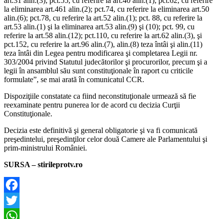
art.31 alin.(3); pct.55, cu referire la art.40 alin.(1); pct.62, cu referire
la eliminarea art.461 alin.(2); pct.74, cu referire la eliminarea art.50
alin.(6); pct.78, cu referire la art.52 alin.(1); pct. 88, cu referire la
art.53 alin.(1) şi la eliminarea art.53 alin.(9) şi (10); pct. 99, cu
referire la art.58 alin.(12); pct.110, cu referire la art.62 alin.(3), şi
pct.152, cu referire la art.96 alin.(7), alin.(8) teza întâi şi alin.(11)
teza întâi din Legea pentru modificarea şi completarea Legii nr.
303/2004 privind Statutul judecătorilor şi procurorilor, precum şi a
legii în ansamblul său sunt constituţionale în raport cu criticile
formulate”, se mai arată în comunicatul CCR.
Dispoziţiile constatate ca fiind neconstituţionale urmează să fie
reexaminate pentru punerea lor de acord cu decizia Curţii
Constituţionale.
Decizia este definitivă şi general obligatorie şi va fi comunicată
preşedintelui, preşedinţilor celor două Camere ale Parlamentului şi
prim-ministrului României.
SURSA – stirileprotv.ro
Facebook
Twitter