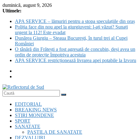
Skip
duminică, august 9, 2026
to
Ultimele:
content
APA SERVICE – lămuriri pentru a stopa speculațiile din oraș
Poliția face din nou apel la giurgiuveni: l-ați văzut? Sunați
urgent la 112! Este evadat
Dunărea Giurgiu – Steaua București, în turul trei al Cupei
României
O tânără din Frătești a fost agresată de concubin, deși avea un
ordin de protecție împotriva acestuia
APA SERVICE restricționează livrarea apei potabile la Izvoru
Reflectorul
EDITORIAL
de
BREAKING NEWS
Sud
STIRI MONDENE
SPORT
SANATATE
PASTILA DE SANATATE
DEZVALUIRI