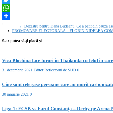
Twitter
WhatsApp
Partajează
←
Dezastru pentru Dana Budeanu. Ce a pățit din cauza aso
PROMOVARE ELECTORALA – FLORIN NIDELEA COM
S-ar putea să-ți placă și
Vica Blochina face furori în Thailanda cu felul în care
31 decembrie 2021
Editor Reflectorul de SUD
0
Cine sunt cele şase persoane care au murit carbonizate 
30 ianuarie 2021
0
Liga 1: FCSB vs Farul Constanța – Derby pe Arena 