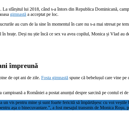
a sfârșitul lui 2018, când s-a întors din Republica Dominicană, campio
umoasa
gimnastă
a acceptat pe loc.
ucrurile au curs de la sine în momentul în care nu s-a mai stresat pe tem
pil în brațe. Deși nu știe încă ce sex va avea copilul, Monica și Vlad au 
 ani împreună
bine de opt ani de zile.
Fosta gimnastă
spune că bebelușul care vine pe dru
osta campioană a României a postat anunțul despre sarcină pe contul ei d
ca un vis pentru mine și sunt foarte fericită să împărtășesc cu voi vești
pentru așa o binecuvantare.”, a fost mesajul transmis de Monica Roșu, 