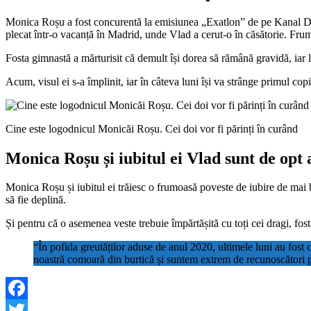
Monica Roșu a fost concurentă la emisiunea „Exatlon” de pe Kanal D. L
plecat într-o vacanță în Madrid, unde Vlad a cerut-o în căsătorie. Fr
Fosta gimnastă a mărturisit că demult își dorea să rămână gravidă, iar l
Acum, visul ei s-a împlinit, iar în câteva luni își va strânge primul co
Cine este logodnicul Monicăi Roșu. Cei doi vor fi părinți în curând
Monica Roșu și iubitul ei Vlad sunt de opt
Monica Roșu și iubitul ei trăiesc o frumoasă poveste de iubire de mai 
să fie deplină.
Și pentru că o asemenea veste trebuie împărtășită cu toți cei dragi, f
“În pofida greutăților aduse de anul 2020, ultimele luni au fost 
noastră comoară din burtică și suntem extrem de recunoscători 
Facebook