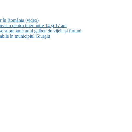
or în România (video)
uvean pentru tineri între 14 și 17 ani
e suprapune unul galben de vijelii și furtuni
bile în municipiul Giurgiu