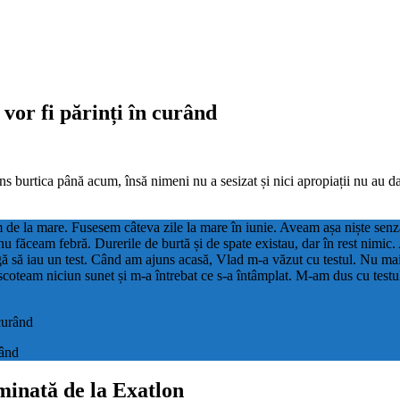
vor fi părinți în curând
 burtica până acum, însă nimeni nu a sesizat și nici apropiații nu au da
 de la mare. Fusesem câteva zile la mare în iunie. Aveam așa niște sen
u făceam febră. Durerile de burtă și de spate existau, dar în rest nimi
ngă să iau un test. Când am ajuns acasă, Vlad m-a văzut cu testul. Nu mai
coteam niciun sunet și m-a întrebat ce s-a întâmplat. M-am dus cu testu
rând
iminată de la Exatlon