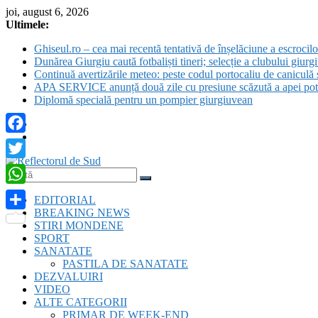
Skip
joi, august 6, 2026
to
Ultimele:
content
Ghiseul.ro – cea mai recentă tentativă de înșelăciune a escrocil
Dunărea Giurgiu caută fotbaliști tineri; selecție a clubului giurgi
Continuă avertizările meteo: peste codul portocaliu de caniculă s
APA SERVICE anunță două zile cu presiune scăzută a apei pota
Diplomă specială pentru un pompier giurgiuvean
Facebook
Twitter
Reflectorul
WhatsApp
EDITORIAL
de
BREAKING NEWS
Sud
Partajează
STIRI MONDENE
SPORT
SANATATE
PASTILA DE SANATATE
DEZVALUIRI
VIDEO
ALTE CATEGORII
PRIMAR DE WEEK-END