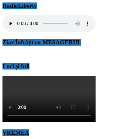
RadioLiberty
Ziar Înfrățit cu MESAGERUL
Luci și Iuli
VREMEA