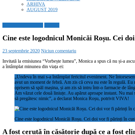
ARHIVA
AUGUST 2019
BREAKING NEWS
SPORT
Cine este logodnicul Monicăi Roșu. Cei doi 
23 septembrie 2020
Niciun comentariu
Invitată la emisiunea “Vorbește lumea”, Monica a spus că nu și-a ascuns
a întâmplat minunea din viața ei:
„Undeva în mai s-a întâmplat fericitul eveniment. Ne întorsesem
avut un moment de febră. Am zis că ceva nu este în regulă. Eu n
oprisem să spăl mașina, și am zis să intru într-o farmacie de lâ
Am văzut cele două liniuțe. Au apărut aproape instant. Nu mai s
să pregătesc nimic”, a declarat Monica Roșu, potrivit VIVA!
Cine este logodnicul Monicăi Roșu. Cei doi vor fi părinți în cu
A fost cerută în căsătorie după ce a fost el