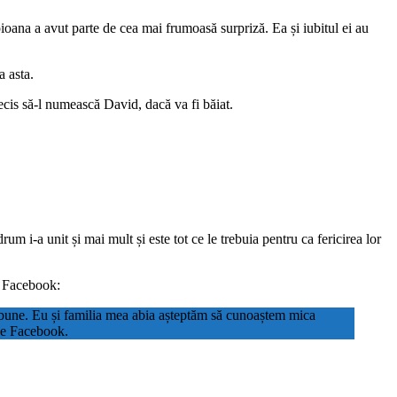
ana a avut parte de cea mai frumoasă surpriză. Ea și iubitul ei au
a asta.
decis să-l numească David, dacă va fi băiat.
m i-a unit și mai mult și este tot ce le trebuia pentru ca fericirea lor
e Facebook:
le bune. Eu și familia mea abia așteptăm să cunoaștem mica
pe Facebook.