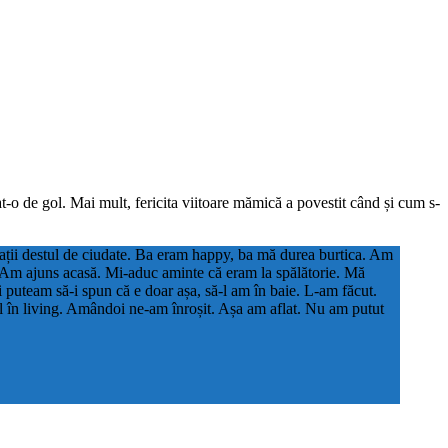
t-o de gol. Mai mult, fericita viitoare mămică a povestit când și cum s-
zații destul de ciudate. Ba eram happy, ba mă durea burtica. Am
c. Am ajuns acasă. Mi-aduc aminte că eram la spălătorie. Mă
 puteam să-i spun că e doar așa, să-l am în baie. L-am făcut.
l în living. Amândoi ne-am înroșit. Așa am aflat. Nu am putut