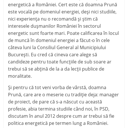
energetică a României. Cert este că doamna Prună
este vocală pe domeniul energiei, deși nici studiile,
nici experiența nu o recomandă și știm că
interesele dușmanilor României în sectorul
energetic sunt foarte mari. Poate calificarea în locul
de muncă în domeniul energiei a făcut-o în cele
câteva luni la Consiliul General al Municipiului
București. Eu cred că cineva care alege să
candideze pentru toate funcțiile de sub soare ar
trebui să se abțină de la a da lecții publice de
moralitate.
Și pentru că tot veni vorba de vârstă, doamna
Prună, care are o meserie cu tradiție deja: manager
de proiect, de pare că s-a născut cu această
profesie, abia termina studiile când noi, în PSD,
discutam în anul 2012 despre cum ar trebui să fie
politica energetică pe termen lung a României.