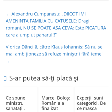
c
itt
at
ta
e
er
s
je
←
Alexandru Cumpanasu: „DIICOT IMI
b
A
a
AMENINTA FAMILIA CU CATUSELE: Dragi
o
p
z
romani, NU SE POATE ASA CEVA: Este PICATURA
o
p
ă
care a umplut paharul!!”
k
Viorica Dăncilă, către Klaus Iohannis: Să nu se
mai ambiţioneze să refuze miniştrii fără temei
→
S-ar putea să-ți placă și
Ce spune
Marcel Boloș:
Experţii sunt
ministrul
România a
categorici. De
sănătății,
finalizat
ce masca