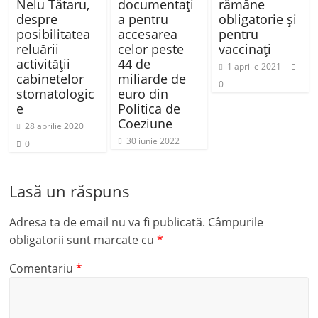
Nelu Tătaru,
documentați
rămâne
despre
a pentru
obligatorie şi
posibilitatea
accesarea
pentru
reluării
celor peste
vaccinaţi
activității
44 de
1 aprilie 2021
cabinetelor
miliarde de
0
stomatologic
euro din
e
Politica de
Coeziune
28 aprilie 2020
30 iunie 2022
0
Lasă un răspuns
Adresa ta de email nu va fi publicată.
Câmpurile
obligatorii sunt marcate cu
*
Comentariu
*