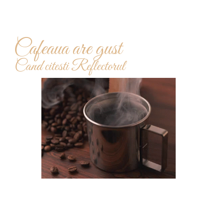
Cafeaua are gust
Cand citesti Reflectorul