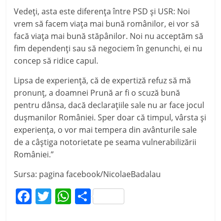
Vedeți, asta este diferența între PSD și USR: Noi
vrem să facem viața mai bună românilor, ei vor să
facă viața mai bună stăpânilor. Noi nu acceptăm să
fim dependenți sau să negociem în genunchi, ei nu
concep să ridice capul.
Lipsa de experiență, că de expertiză refuz să mă
pronunț, a doamnei Prună ar fi o scuză bună
pentru dânsa, dacă declarațiile sale nu ar face jocul
dușmanilor României. Sper doar că timpul, vârsta și
experiența, o vor mai tempera din avânturile sale
de a câștiga notorietate pe seama vulnerabilizării
României.”
Sursa: pagina facebook/NicolaeBadalau
F
T
W
P
a
w
h
ar