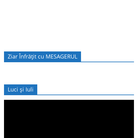
Ziar Înfrățit cu MESAGERUL
Luci și Iuli
Player
video