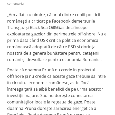
comentariu
„Am aflat, cu uimire, că unul dintre copiii politicii
românești a criticat pe Facebook demersurile
Transgaz și Black Sea Oil&Gas de a începe
exploatarea gazelor din perimetrele off-shore. Nu e
prima dată când USR critică politica economică
românească adoptată de către PSD și dorința
noastră de a genera bunăstare pentru cetățenii
român
i și dezvoltare pentru economia României.
Poate că doamna Prună nu crede în proiectul
offshore și nu crede că aceste gaze trebuie să intre
în circuitul economic românesc, astfel încât
întreaga țară să aibă beneficii de pe urma acestor
investiții majore. Sau nu dorește conectarea
comunităților locale la rețeaua de gaze. Poate
doamna Prună dorește sărăcirea energetică a
României. Poate doamna Prună nu vrea ca