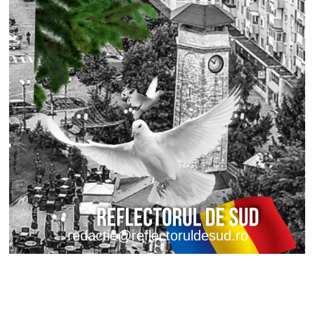
redactie@reflectoruldesud.ro