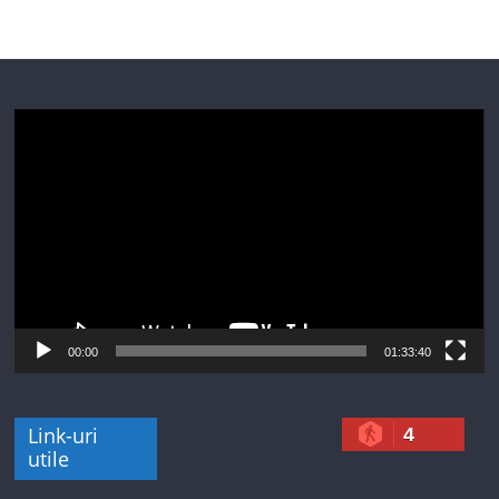
Player
video
00:00
01:33:40
Link-uri
4
utile