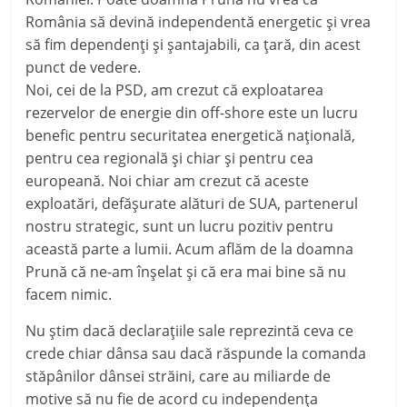
România să devină independentă energetic și vrea
să fim dependenți și șantajabili, ca țară, din acest
punct de vedere.
Noi, cei de la PSD, am crezut că exploatarea
rezervelor de energie din off-shore este un lucru
benefic pentru securitatea energetică națională,
pentru cea regională și chiar și pentru cea
europeană. Noi chiar am crezut că aceste
exploatări, defășurate alături de SUA, partenerul
nostru strategic, sunt un lucru pozitiv pentru
această parte a lumii. Acum aflăm de la doamna
Prună că ne-am înșelat și că era mai bine să nu
facem nimic.
Nu știm dacă declarațiile sale reprezintă ceva ce
crede chiar dânsa sau dacă răspunde la comanda
stăpânilor dânsei străini, care au miliarde de
motive să nu fie de acord cu independența