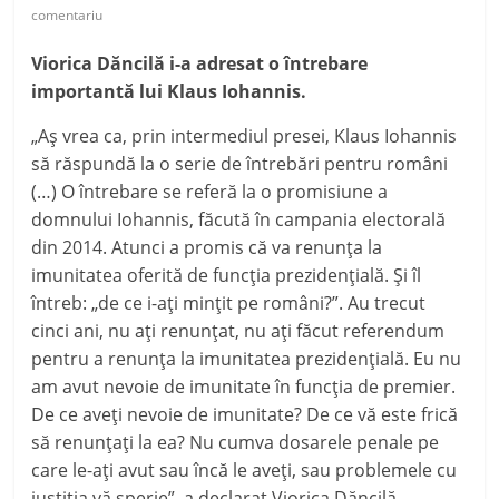
comentariu
Viorica Dăncilă i-a adresat o întrebare
importantă lui Klaus Iohannis.
„Aş vrea ca, prin intermediul presei, Klaus Iohannis
să răspundă la o serie de întrebări pentru români
(…) O întrebare se referă la o promisiune a
domnului Iohannis, făcută în campania electorală
din 2014. Atunci a promis că va renunţa la
imunitatea oferită de funcţia prezidenţială. Şi îl
întreb: „de ce i-aţi minţit pe români?”. Au trecut
cinci ani, nu aţi renunţat, nu aţi făcut referendum
pentru a renunţa la imunitatea prezidenţială. Eu nu
am avut nevoie de imunitate în funcţia de premier.
De ce aveţi nevoie de imunitate? De ce vă este frică
să renunţaţi la ea? Nu cumva dosarele penale pe
care le-aţi avut sau încă le aveţi, sau problemele cu
justiţia vă sperie”, a declarat Viorica Dăncilă.