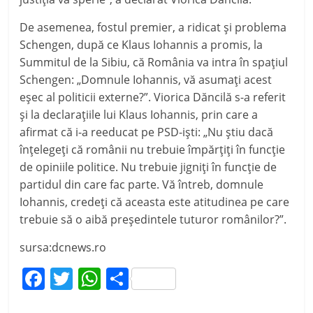
De asemenea, fostul premier, a ridicat şi problema
Schengen, după ce Klaus Iohannis a promis, la
Summitul de la Sibiu, că România va intra în spaţiul
Schengen: „Domnule Iohannis, vă asumaţi acest
eşec al politicii externe?”. Viorica Dăncilă s-a referit
şi la declaraţiile lui Klaus Iohannis, prin care a
afirmat că i-a reeducat pe PSD-iști: „Nu ştiu dacă
înţelegeţi că românii nu trebuie împărţiţi în funcţie
de opiniile politice. Nu trebuie jigniţi în funcţie de
partidul din care fac parte. Vă întreb, domnule
Iohannis, credeţi că aceasta este atitudinea pe care
trebuie să o aibă preşedintele tuturor românilor?”.
sursa:dcnews.ro
F
T
W
P
a
w
h
ar