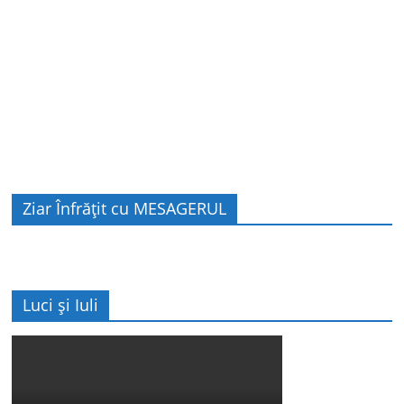
Ziar Înfrățit cu MESAGERUL
Luci și Iuli