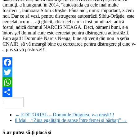
amintiţi, a inaugurat, în 2014, ”autostrada cu cele mai multe
foarfeci”, faimoasa Sibiu-Orăştie. Până aici, nimic important, zicem
noi. Dar ce să vezi, pentru distrugerea autostrăzii Sibiu-Orăştie, este
cercetat acum… aţi ghicit, chiar cel care a fost numit azi, adică
fostul, adică domnul NARCIS NEAGA. Deci, oameni buni, s-a
întors şef domnul care este cercetat pentru distrugerea autostrăzii.
Bun aşa!!! Domnule Narcis Neaga, bine aţi venit din nou la şefia
CNAIR, să vă meargă bine cu cercetarea pentru distrugere şi cine v-
a pus să vă păstreze!!!
Facebook
Twitter
WhatsApp
Partajează
←
EDITORIAL – Domnule Dragnea, v-a reuşit!!!
8 Mai – “Ziua egalității de șanse între femei si bărbați”
→
S-ar putea să-ți placă și