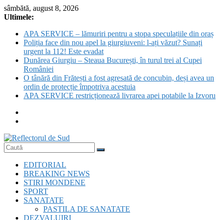
Skip
sâmbătă, august 8, 2026
to
Ultimele:
content
APA SERVICE – lămuriri pentru a stopa speculațiile din oraș
Poliția face din nou apel la giurgiuveni: l-ați văzut? Sunați
urgent la 112! Este evadat
Dunărea Giurgiu – Steaua București, în turul trei al Cupei
României
O tânără din Frătești a fost agresată de concubin, deși avea un
ordin de protecție împotriva acestuia
APA SERVICE restricționează livrarea apei potabile la Izvoru
Reflectorul
EDITORIAL
de
BREAKING NEWS
Sud
STIRI MONDENE
SPORT
SANATATE
PASTILA DE SANATATE
DEZVALUIRI