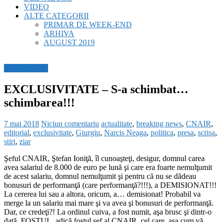
VIDEO
ALTE CATEGORII
PRIMAR DE WEEK-END
ARHIVA
AUGUST 2019
Fără categorie
EXCLUSIVITATE – S-a schimbat…
schimbarea!!!
7 mai 2018
Niciun comentariu
actualitate
,
breaking news
,
CNAIR
,
editorial
,
exclusivitate
,
Giurgiu
,
Narcis Neaga
,
politica
,
presa
,
scrisa
,
stiri
,
ziar
Şeful CNAIR, Ştefan Ioniţă, îl cunoaşteţi, desigur, domnul carea
avea salariul de 8.000 de euro pe lună şi care era foarte nemulţumit
de acest salariu, domnul nemulţumit şi pentru că nu se dădeau
bonusuri de performanţă (care performanţă?!!!), a DEMISIONAT!!!
La cererea lui sau a altora, oricum, a… demisionat! Probabil va
merge la un salariu mai mare şi va avea şi bonusuri de performanţă.
Dar, ce credeţi?! La ordinul cuiva, a fost numit, aşa brusc şi dintr-o
dată, FOSTUL, adică fostul şef al CNAIR, cel care, aşa cum vă