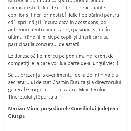
Mă bucur când văd că sportul, indiferent de
ramură, este la loc de cinste în preocupările
copiilor şi tinerilor noştri. Îi felicit pe părinţi pentru
că îi sprijină şi îi încurajează în acest sens, pe
antrenori pentru implicare şi pasiune, şi, nu în
ultimul rând, îi felicit pe copiii şi tinerii care au
participat la concursul de astăzi!
Le doresc să fie mereu pe podium, indiferent de
competiţiile la care vor lua parte de-a lungul vieţii!
Salut prezenţa la evenimentul de la Bolintin Vale a
secretarului de stat Cosmin Butuza şi a directorului
general George Jianu din cadrul Ministerului
Tineretului şi Sportului.”
Marian Mina, preşedintele Consiliului Judeţean
Giurgiu