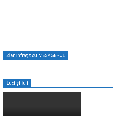
Ziar Înfrățit cu MESAGERUL
Luci și Iuli