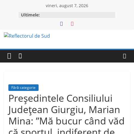
Skip
vineri, august 7, 2026
to
Ultimele:
content
Reflectorul
de
Sud
Fără categorie
Preşedintele Consiliului
Judeţean Giurgiu, Marian
Mina: ”Mă bucur când văd
că sportul, indiferent de