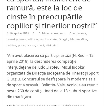
ramură, este la loc de
cinste în preocupările
copiilor şi tinerilor noştri!”
,
16 aprilie 2018
Niciun comentariu
actualitate
,
,
,
,
,
breaking news
editorial
exclusivitate
Giurgiu
Marian Mina
,
,
,
,
,
politica
presa
scrisa
sport
stiri
ziar
”Am avut plăcerea să particip, astăzi (N. Red. – 15
aprilie 2018), la deschiderea competiţiei
interjudeţene de Judo „Trofeul Micul Judoka”,
organizată de Direcţia Judeţeană de Tineret şi Sp
ort
Giurgiu. Concursul se desfăşoară în moderna sală
de sport a oraşului Bolintin- Vale. Acolo, s-au reunit
peste 260 de copii şi tineri de la 13 cluburi sportive
din toată ţara.