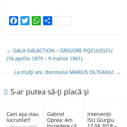
F
T
W
P
a
w
h
ar
c
itt
at
ta
e
er
s
je
←
GALA GALACTION – GRIGORE PIȘCULESCU
b
A
a
(16 aprilie 1879 – 9 martie 1961)
o
p
z
La mulţi ani, domnului MARIUS OLTEANU!
→
o
p
ă
k
S-ar putea să-ți placă și
Cam așa stau
Gabriel
Intervenţii
lucrurile!!!
Oprea: Am
ISU Giurgiu
încredere că
17.04.2018 –
10 ianuarie 2018