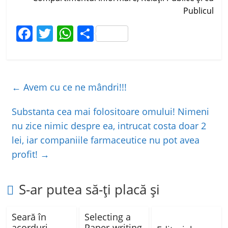
Publicul
F
T
W
P
a
w
h
ar
c
itt
at
ta
e
er
s
je
←
Avem cu ce ne mândri!!!
b
A
a
o
p
z
Substanta cea mai folositoare omului! Nimeni
nu zice nimic despre ea, intrucat costa doar 2
o
p
ă
lei, iar companiile farmaceutice nu pot avea
k
profit!
→
S-ar putea să-ți placă și
Seară în
Selecting a
acorduri
Paper-writing