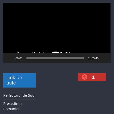
Player
video
00:00
01:33:40
Link-uri
1
utile
Reflectorul de Sud
Presedintia
Romaniei