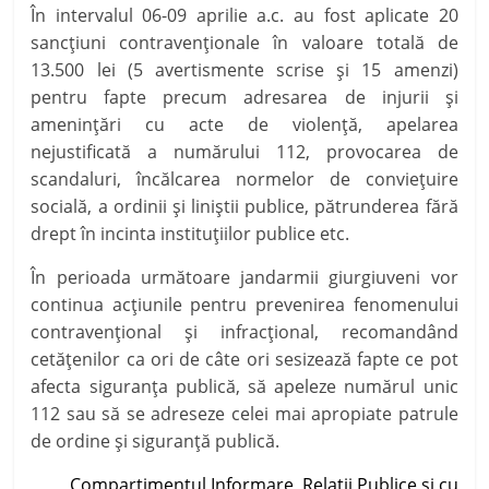
În intervalul 06-09 aprilie a.c. au fost aplicate 20
sancțiuni contravenționale în valoare totală de
13.500 lei (5 avertismente scrise și 15 amenzi)
pentru fapte precum adresarea de injurii și
amenințări cu acte de violență, apelarea
nejustificată a numărului 112, provocarea de
scandaluri, încălcarea normelor de conviețuire
socială, a ordinii și liniștii publice, pătrunderea fără
drept în incinta instituțiilor publice etc.
În perioada următoare jandarmii giurgiuveni vor
continua acțiunile pentru prevenirea fenomenului
contravențional și infracțional, recomandând
cetățenilor ca
ori de câte ori sesizează fapte ce pot
afecta siguranţa publică, să apeleze numărul unic
112 sau să se adreseze celei mai apropiate patrule
de ordine şi siguranţă publică.
Compartimentul Informare, Relaţii Publice şi cu