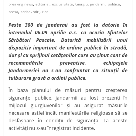
,
,
,
,
,
,
breaking news
editorial
exclusivitate
Giurgiu
jandarmi
politica
,
,
,
presa
scrisa
stiri
ziar
Peste 300 de jandarmi au fost la datorie în
intervalul 06-09 aprilie a.c. cu ocazia
Sfintelor
Sărbători Pascale.
Datorită
mobilizării unui
dispozitiv important de ordine publică în stradă,
dar și cu sprijinul cetățenilor care au ținut cont de
recomandările preventive,
echipajele
Jandarmeriei nu s-au confruntat cu situații de
tulburare gravă a ordinii publice.
În baza planului de măsuri pentru creșterea
siguranței publice,
jandarmii au fost prezenți în
mijlocul giurgiuvenilor și au asigurat măsurile
necesare astfel încât manifestările religioase să se
desfășoare în condiții de siguranță. La
aceste
activități nu s-au înregistrat incidente.