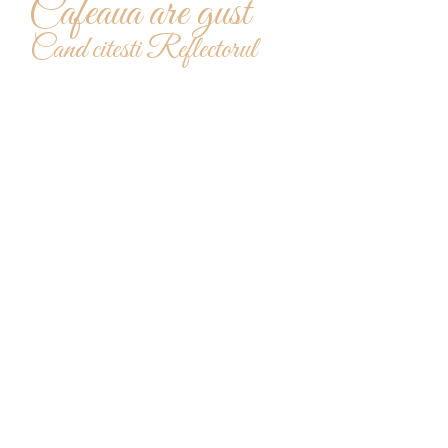
Cafeaua are gust
Cand citesti Reflectorul