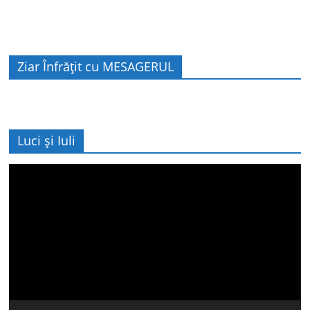
Ziar Înfrățit cu MESAGERUL
Luci și Iuli
Player
video