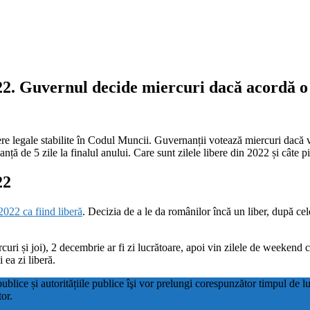
2. Guvernul decide miercuri dacă acordă o z
ere legale stabilite în Codul Muncii. Guvernanții votează miercuri dacă v
ă de 5 zile la finalul anului. Care sunt zilele libere din 2022 și câte p
22
022 ca fiind liberă
. Decizia de a le da românilor încă un liber, după c
curi și joi), 2 decembrie ar fi zi lucrătoare, apoi vin zilele de weekend c
 ea zi liberă.
 publice și autoritățiile publice îşi vor prelungi corespunzător timpul de l
or.