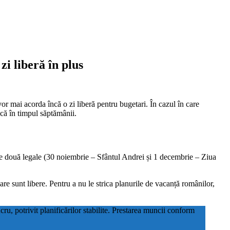
i liberă în plus
or mai acorda încă o zi liberă pentru bugetari. În cazul în care
ică în timpul săptămânii.
ele două legale (30 noiembrie – Sfântul Andrei și 1 decembrie – Ziua
are sunt libere. Pentru a nu le strica planurile de vacanță românilor,
ucru, potrivit planificărilor stabilite. Prestarea muncii conform