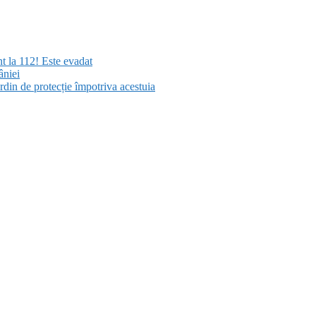
nt la 112! Este evadat
âniei
rdin de protecție împotriva acestuia