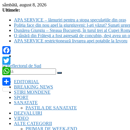
Skip
sâmbătă, august 8, 2026
to
Ultimele:
content
APA SERVICE – lămuriri pentru a stopa speculațiile din oraș
Poliția face din nou apel la giurgiuveni: l-ați văzut? Sunați urge
Dunărea Giurgiu – Steaua București, în turul trei al Cupei Rom
O tânără din Frătești a fost agresată de concubin, deși avea un o
APA SERVICE restricționează livrarea apei potabile la Izvoru
Facebook
Twitter
Reflectorul
WhatsApp
EDITORIAL
de
BREAKING NEWS
Sud
Partajează
STIRI MONDENE
SPORT
SANATATE
PASTILA DE SANATATE
DEZVALUIRI
VIDEO
ALTE CATEGORII
PRIMAR DE WEEK-END