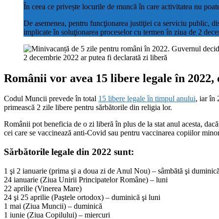
În ceea ce privește locurile de muncă în care activitatea nu poate 
De asemenea, pentru funcţionarea justiţiei ca serviciu public, dis
implicate în soluţionarea proceselor cu termen în ziua de 2 decem
2 decembrie 2022 ar putea fi declarată zi liberă
Românii vor avea 15 libere legale în 2022, 
Codul Muncii prevede în total
15 libere legale în timpul anului
, iar î
primească 2 zile libere pentru sărbătorile din religia lor.
Românii pot beneficia de o zi liberă în plus de la stat anul acesta, da
cei care se vaccinează anti-Covid sau pentru vaccinarea copiilor minor
Sărbătorile legale din 2022 sunt:
1 şi 2 ianuarie (prima şi a doua zi de Anul Nou) – sâmbătă şi duminic
24 ianuarie (Ziua Unirii Principatelor Române) – luni
22 aprilie (Vinerea Mare)
24 şi 25 aprilie (Paştele ortodox) – duminică şi luni
1 mai (Ziua Muncii) – duminică
1 iunie (Ziua Copilului) – miercuri