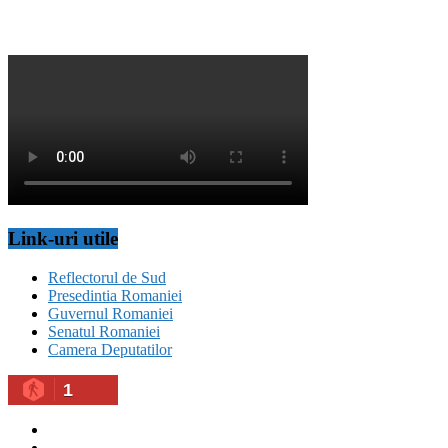
Link-uri utile
Reflectorul de Sud
Presedintia Romaniei
Guvernul Romaniei
Senatul Romaniei
Camera Deputatilor
1