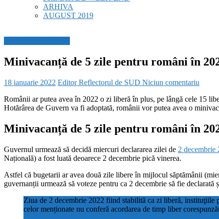
ARHIVA
AUGUST 2019
BREAKING NEWS
Minivacanță de 5 zile pentru români în 202
18 ianuarie 2022
Editor Reflectorul de SUD
Niciun comentariu
Românii ar putea avea în 2022 o zi liberă în plus, pe lângă cele 15 lib
Hotărârea de Guvern va fi adoptată, românii vor putea avea o minivacanț
Minivacanță de 5 zile pentru români în 20
Guvernul urmează să decidă miercuri declararea zilei de
2 decembrie 2
Națională) a fost luată deoarece 2 decembrie pică vinerea.
Astfel că bugetarii ar avea două zile libere în mijlocul săptămânii (mier
guvernanții urmează să voteze pentru ca 2 decembrie să fie declarată și
Ziua de 2 decembrie 2022 fiind stabilită ca zi liberă, instituţiile
celor menționate nu conferă acordarea de timp liber corespunzăt