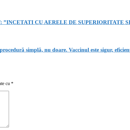
 ”INCETATI CU AERELE DE SUPERIORITATE S
ocedură simplă, nu doare. Vaccinul este sigur, eficien
ate cu
*