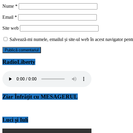
Nume
*
Email
*
Site web
Salvează-mi numele, emailul și site-ul web în acest navigator pent
RadioLiberty
Ziar Înfrățit cu MESAGERUL
Luci și Iuli