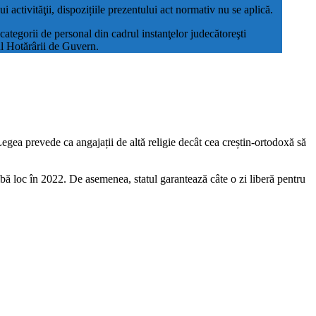
i activităţii, dispozițiile prezentului act normativ nu se aplică.
 categorii de personal din cadrul instanţelor judecătoreşti
ul Hotărârii de Guvern.
Legea prevede ca angajații de altă religie decât cea creștin-ortodoxă să
ibă loc în 2022. De asemenea, statul garantează câte o zi liberă pentru