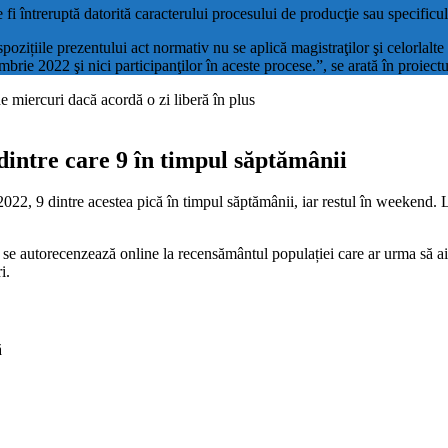
fi întreruptă datorită caracterului procesului de producţie sau specificulu
pozițiile prezentului act normativ nu se aplică magistraţilor şi celorlalte
brie 2022 şi nici participanţilor în aceste procese.”, se arată în proiect
dintre care 9 în timpul săptămânii
n 2022, 9 dintre acestea pică în timpul săptămânii, iar restul în weekend. 
că se autorecenzează online la recensământul populației care ar urma să a
i.
ă