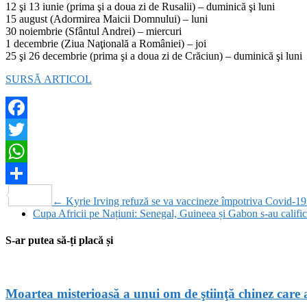
12 şi 13 iunie (prima şi a doua zi de Rusalii) – duminică şi luni
15 august (Adormirea Maicii Domnului) – luni
30 noiembrie (Sfântul Andrei) – miercuri
1 decembrie (Ziua Naţională a României) – joi
25 şi 26 decembrie (prima şi a doua zi de Crăciun) – duminică şi luni
SURSĂ ARTICOL
Facebook
Twitter
WhatsApp
Partajează
←
Kyrie Irving refuză se va vaccineze împotriva Covid-19:
Cupa Africii pe Națiuni: Senegal, Guineea și Gabon s-au calific
S-ar putea să-ți placă și
Moartea misterioasă a unui om de ştiinţă chinez care