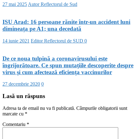
27 mai 2025
Autor Reflectorul de Sud
ISU Arad: 16 persoane rănite într-un accident luni
dimineața pe A1; una decedată
14 iunie 2021
Editor Reflectorul de SUD
0
De ce noua tulpină a coronavirusului este
îngrijorătoare. Ce spun mutaţiile descoperite despre
virus şi cum afectează eficienţa vaccinurilor
27 decembrie 2020
0
Lasă un răspuns
Adresa ta de email nu va fi publicată.
Câmpurile obligatorii sunt
marcate cu
*
Comentariu
*