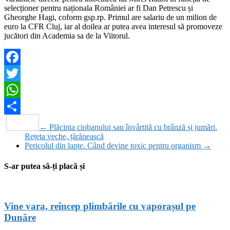
selecționer pentru naționala României ar fi Dan Petrescu și
Gheorghe Hagi, coform gsp.rp. Primul are salariu de un milion de
euro la CFR Cluj, iar al doilea ar putea avea interesul să promoveze
jucători din Academia sa de la Viitorul.
Facebook
Twitter
WhatsApp
Partajează
←
Plăcinta ciobanului sau învârtită cu brânză și jumări.
Rețeta veche, țărănească
Pericolul din lapte. Când devine toxic pentru organism
→
S-ar putea să-ți placă și
Vine vara, reîncep plimbările cu vaporașul pe
Dunăre