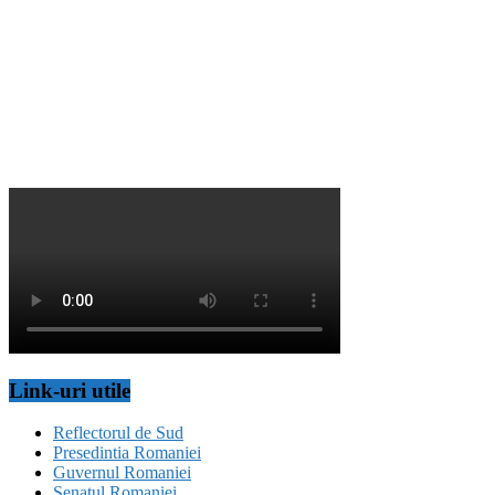
Link-uri utile
Reflectorul de Sud
Presedintia Romaniei
Guvernul Romaniei
Senatul Romaniei