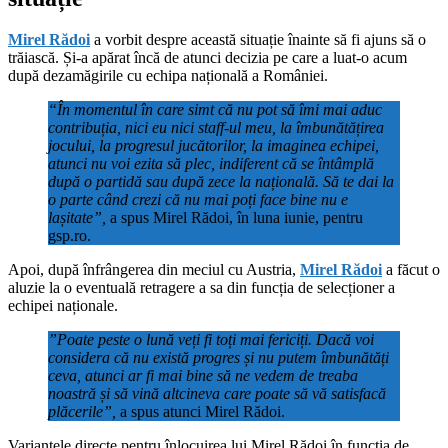
Mirel Rădoi
a vorbit despre această situație înainte să fi ajuns să o
trăiască. Și-a apărat încă de atunci decizia pe care a luat-o acum
după dezamăgirile cu echipa națională a României.
“În momentul în care simt că nu pot să îmi mai aduc
contribuția, nici eu nici staff-ul meu, la îmbunătățirea
jocului, la progresul jucătorilor, la imaginea echipei,
atunci nu voi ezita să plec, indiferent că se întâmplă
după o partidă sau după zece la națională. Să te dai la
o parte când crezi că nu mai poți face bine nu e
lașitate”,
a spus Mirel Rădoi, în luna iunie, pentru
gsp.ro.
Apoi, după înfrângerea din meciul cu Austria,
Mirel Rădoi
a făcut o
aluzie la o eventuală retragere a sa din funcția de selecționer a
echipei naționale.
”Poate peste o lună veți fi toți mai fericiți. Dacă voi
considera că nu există progres și nu putem îmbunătăți
ceva, atunci ar fi mai bine să ne vedem de treaba
noastră și să vină altcineva care poate să vă satisfacă
plăcerile”,
a spus atunci Mirel Rădoi.
Variantele directe pentru înlocuirea lui Mirel Rădoi în funcția de