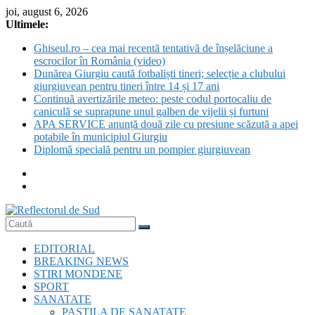
Skip
joi, august 6, 2026
to
Ultimele:
content
Ghiseul.ro – cea mai recentă tentativă de înșelăciune a
escrocilor în România (video)
Dunărea Giurgiu caută fotbaliști tineri; selecție a clubului
giurgiuvean pentru tineri între 14 și 17 ani
Continuă avertizările meteo: peste codul portocaliu de
caniculă se suprapune unul galben de vijelii și furtuni
APA SERVICE anunță două zile cu presiune scăzută a apei
potabile în municipiul Giurgiu
Diplomă specială pentru un pompier giurgiuvean
Reflectorul
EDITORIAL
de
BREAKING NEWS
Sud
STIRI MONDENE
SPORT
SANATATE
PASTILA DE SANATATE