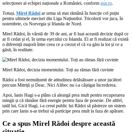
selecționer al echipei naționale a României, conform
gsp.ro
.
Totuși,
Mirel Rădoi
ar urma să mai rămână în funcție cel puțin
pentru ultimele meciuri din Liga Națiunilor. Tricolorii vor juca, în
noiembrie, cu Norvegia și Irlanda de Nord.
Mirel Rădoi, în vârstă de 39 de ani, ar fi luat această decizie după ce
ar fi cedat și el, în urma eșecului cu Islanda. El ar fi realizat că există
o diferență majoră între ceea ce a crezut el că va găsi la lot și ce a
găsit, în realitate.
Mirel Rădoi, decizia momentului. Toți au rămas fără cuvinte
Rădoi a fost nemulțumit de atitudinea delăsătoare a unor jucători
precum Mitriță și Deac. Nici Alibec nu i-a câștigat încrederea.
Apoi, Ianis Hagi s-a plâns că aleargă prea mult pentru recuperarea
mingii și că rămâne fără energie pentru faza de posesie. De altfel,
tatăl lui, Gică Hagi, i-a cerut public lui Rădoi să păstreze un sistem
prin care Ianis n-ar trebui să participe prea mult la faza de apărare.
Ce a spus Mirel Rădoi despre această
situație