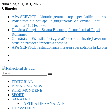
Skip
duminică, august 9, 2026
to
Ultimele:
content
APA SERVICE – lămuriri pentru a stopa speculațiile din oraș
Poliția face din nou apel la giurgiuveni: l-ați văzut? Sunați
urgent la 112! Este evadat
Dunărea Giurgiu – Steaua București, în turul trei al Cupei
României
O tânără din Frătești a fost agresată de concubin, deși avea un
ordin de protecție împotriva acestuia
APA SERVICE restricționează livrarea apei potabile la Izvoru
Reflectorul
EDITORIAL
de
BREAKING NEWS
Sud
STIRI MONDENE
SPORT
SANATATE
PASTILA DE SANATATE
DEZVALUIRI