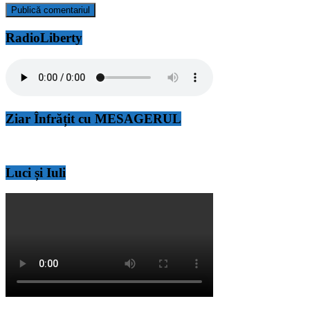
RadioLiberty
Ziar Înfrățit cu MESAGERUL
Luci și Iuli