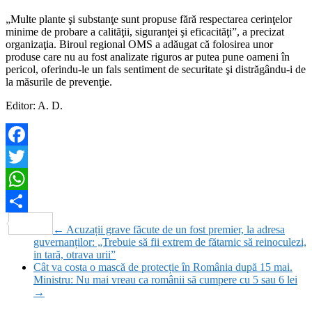
„Multe plante şi substanţe sunt propuse fără respectarea cerinţelor
minime de probare a calităţii, siguranţei şi eficacităţi”, a precizat
organizaţia. Biroul regional OMS a adăugat că folosirea unor
produse care nu au fost analizate riguros ar putea pune oameni în
pericol, oferindu-le un fals sentiment de securitate şi distrăgându-i de
la măsurile de prevenţie.
Editor: A. D.
Facebook
Twitter
WhatsApp
Partajează
←
Acuzații grave făcute de un fost premier, la adresa
guvernanților: „Trebuie să fii extrem de fătarnic să reinoculezi,
in tară, otrava urii”
Cât va costa o mască de protecție în România după 15 mai.
Ministru: Nu mai vreau ca românii să cumpere cu 5 sau 6 lei
→