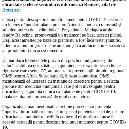
eficacitate şi efecte secundare, informează Reuters, citat de
Agerpres
.
Cursa pentru descoperirea unui tratament anti COVID-19 a stârnit
un interes reînnoit în plante precum Artemisia annua, cunoscută şi
sub denumirea de „pelin dulce”. Preşedintele Madagascarului,
Andry Rajoelina, promovează un tratament pe baza acestei plante.
Deşi acest amestec pe bază de plante nu a fost încă testat ştiinţific,
liderii mai multor ţări africane au anunţat că au făcut comenzi sau că
au primit loturi din acest remediu.
„Chiar dacă tratamentele provin din practici tradiţionale şi din
natură, stabilirea eficacităţii şi siguranţei acestora prin teste clinice
riguroase este esenţială”, au precizat reprezentanţii biroului regional
OMS pentru Africa Subsahariană, într-un comunicat. OMS
menţionează că lucrează cu institute de cercetare pentru a selecta
produse din medicina tradiţională care pot fi investigate pentru
eficacitate şi siguranţă clinică ca tratamente pentru COVID-19,
boala respiratorie provocată de noul coronavirus.
Organizaţia a mai menţionat că trebuie procedat cu prudenţă
împotriva informaţiilor eronate, în special pe reţelele sociale, despre
eficacitatea anumitor remedii în contextul eforturilor depuse în
această perioadă pentru descoperirea unui tratament pentru COVID-
19.