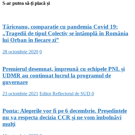
S-ar putea să-ți placă și
Tăriceanu, comparație cu pandemia Covid 19:
„Tragedii de tipul Colectiv se întâmplă în România
lui Orban în fiecare zi”
28 octombrie 2020
0
Premierul desemnat, împreună cu echipele PNL și
UDMR au continuat lucrul la programul de
guvernare
23 octombrie 2021
Editor Reflectorul de SUD
0
Ponta: Alegerile vor fi pe 6 decembrie. Preşedintele
nu va respecta decizia CCR şi ne vom îmbolnăvi
mulţi