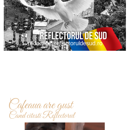
redactie@reflectoruldesud.ro
Cafeaua are gust
Cand citesti Reflectorul