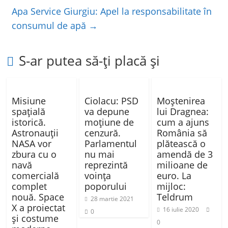
o
p
ă
Apa Service Giurgiu: Apel la responsabilitate în
k
consumul de apă
→
S-ar putea să-ți placă și
Misiune
Ciolacu: PSD
Moştenirea
spațială
va depune
lui Dragnea:
istorică.
moţiune de
cum a ajuns
Astronauții
cenzură.
România să
NASA vor
Parlamentul
plătească o
zbura cu o
nu mai
amendă de 3
navă
reprezintă
milioane de
comercială
voinţa
euro. La
complet
poporului
mijloc:
nouă. Space
Teldrum
28 martie 2021
X a proiectat
16 iulie 2020
0
și costume
0