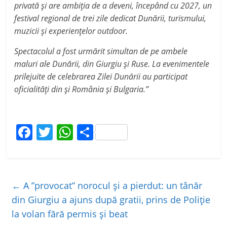
privată şi are ambiţia de a deveni, începând cu 2027, un
festival regional de trei zile dedicat Dunării, turismului,
muzicii şi experienţelor outdoor.
Spectacolul a fost urmărit simultan de pe ambele
maluri ale Dunării, din Giurgiu şi Ruse. La evenimentele
prilejuite de celebrarea Zilei Dunării au participat
oficialități din și România și Bulgaria.”
F
T
W
P
a
w
h
ar
c
itt
at
ta
e
er
s
je
←
A ”provocat” norocul și a pierdut: un tânăr
b
A
a
din Giurgiu a ajuns după gratii, prins de Poliție
o
p
z
la volan fără permis și beat