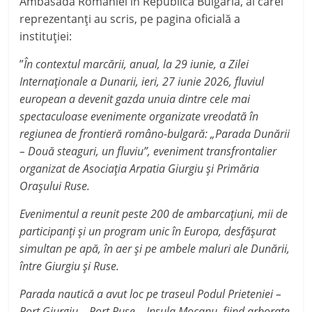
Ambasada României în Republica Bulgaria, ai cărei
reprezentanți au scris, pe pagina oficială a
instituției:
”
În contextul marcării, anual, la 29 iunie, a Zilei
Internaționale a Dunarii, ieri, 27 iunie 2026, fluviul
european a devenit gazda unuia dintre cele mai
spectaculoase evenimente organizate vreodată în
regiunea de frontieră româno-bulgară: „Parada Dunării
– Două steaguri, un fluviu”, eveniment transfrontalier
organizat de Asociaţia Arpatia Giurgiu şi Primăria
Oraşului Ruse.
Evenimentul a reunit peste 200 de ambarcaţiuni, mii de
participanţi şi un program unic în Europa, desfăşurat
simultan pe apă, în aer şi pe ambele maluri ale Dunării,
între Giurgiu şi Ruse.
Parada nautică a avut loc pe traseul Podul Prieteniei –
Port Giurgiu – Port Ruse – Insula Mocanu, fiind arborate