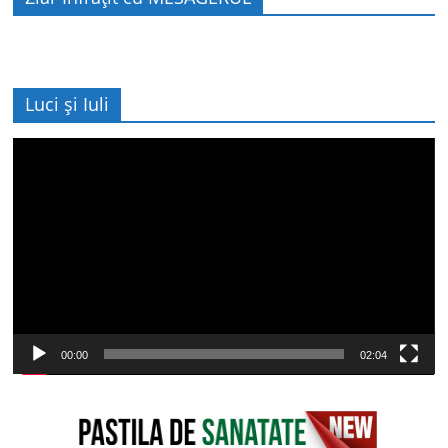
Luci și Iuli
Player
video
00:00
02:04