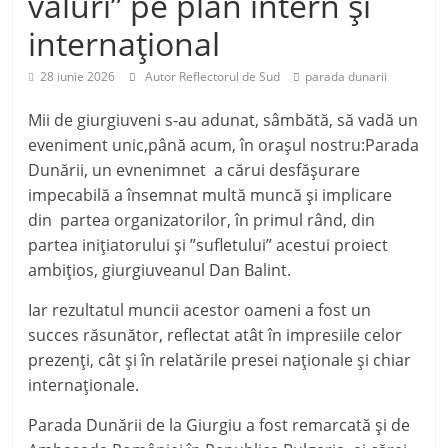
valuri” pe plan intern și
internațional
28 iunie 2026
Autor Reflectorul de Sud
parada dunarii
Mii de giurgiuveni s-au adunat, sâmbătă, să vadă un
eveniment unic,până acum, în orașul nostru:Parada
Dunării, un evnenimnet a cărui desfășurare
impecabilă a însemnat multă muncă și implicare
din partea organizatorilor, în primul rând, din
partea inițiatorului și ”sufletului” acestui proiect
ambițios, giurgiuveanul Dan Balint.
Iar rezultatul muncii acestor oameni a fost un
succes răsunător, reflectat atât în impresiile celor
prezenți, cât și în relatările presei naționale și chiar
internaționale.
Parada Dunării de la Giurgiu a fost remarcată și de