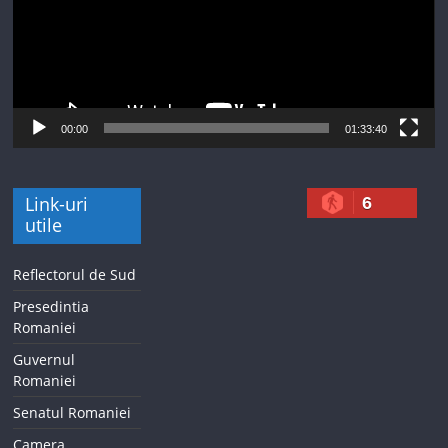
00:00
01:33:40
Link-uri
6
utile
Reflectorul de Sud
Presedintia
Romaniei
Guvernul
Romaniei
Senatul Romaniei
Camera