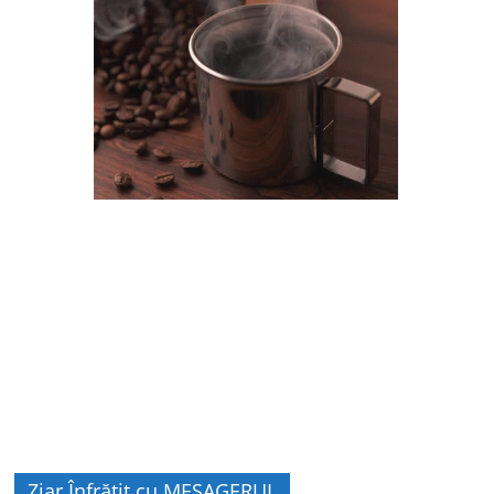
Ziar Înfrățit cu MESAGERUL