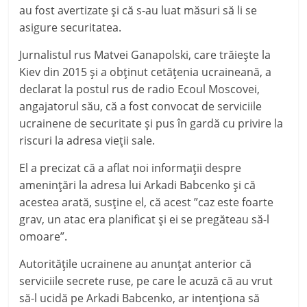
au fost avertizate şi că s-au luat măsuri să li se
asigure securitatea.
Jurnalistul rus Matvei Ganapolski, care trăieşte la
Kiev din 2015 şi a obţinut cetăţenia ucraineană, a
declarat la postul rus de radio Ecoul Moscovei,
angajatorul său, că a fost convocat de serviciile
ucrainene de securitate şi pus în gardă cu privire la
riscuri la adresa vieţii sale.
El a precizat că a aflat noi informaţii despre
ameninţări la adresa lui Arkadi Babcenko şi că
acestea arată, susţine el, că acest ”caz este foarte
grav, un atac era planificat şi ei se pregăteau să-l
omoare”.
Autorităţile ucrainene au anunţat anterior că
serviciile secrete ruse, pe care le acuză că au vrut
să-l ucidă pe Arkadi Babcenko, ar intenţiona să