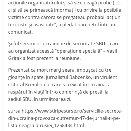
acţiunile organizatorului şi să se culeagă probe (…),
ci şi să se primească informaţii cu privire la posibile
victime contra cărora se pregăteau probabil acţiuni
teroriste şi asasinate”, a pledat parchetul într-un
comunicat.
Şeful serviciilor ucrainene de securitate SBU – care
au organizat această ”operaţiune specială” – Vasil
Griţak a fost prezent la reuniune.
Prezentat ca mort marţi seara, împuşcat cu trei
gloanţe în spate, jurnalistul Babcenko, un virulent
critic al Kremlinului care s-a exilat în Ucraina, a
respărut în viaţă într-o conferinţă de presă, la
sediul SBU, în următoarea zi.
sursa:https://www.stiripesurse.ro/serviciile-secrete-
din-ucraina-provoaca-cutremur-47-de-jurnali-ti-pe-
lista-neagra-a-rusiei_1268434.html