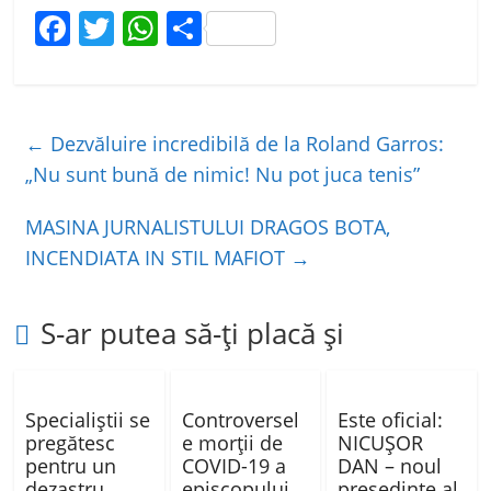
F
T
W
P
a
w
h
ar
c
itt
at
ta
e
er
s
je
←
Dezvăluire incredibilă de la Roland Garros:
b
A
a
„Nu sunt bună de nimic! Nu pot juca tenis”
o
p
z
MASINA JURNALISTULUI DRAGOS BOTA,
o
p
ă
INCENDIATA IN STIL MAFIOT
→
k
S-ar putea să-ți placă și
Specialiștii se
Controversel
Este oficial:
pregătesc
e morţii de
NICUȘOR
pentru un
COVID-19 a
DAN – noul
dezastru
episcopului
președinte al