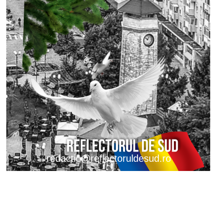
redactie@reflectoruldesud.ro