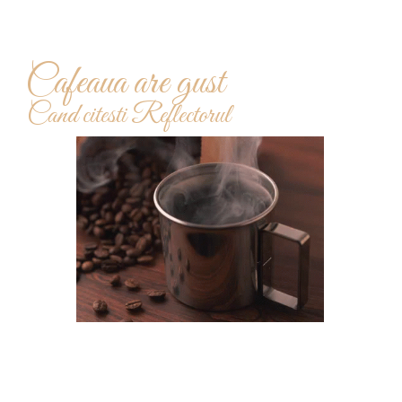
Cafeaua are gust
Cand citesti Reflectorul