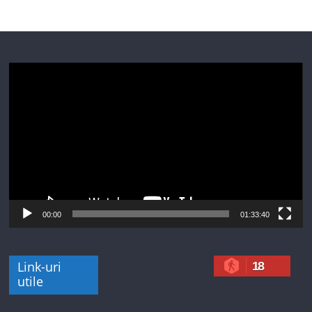
Player
video
00:00
01:33:40
Link-uri
18
utile