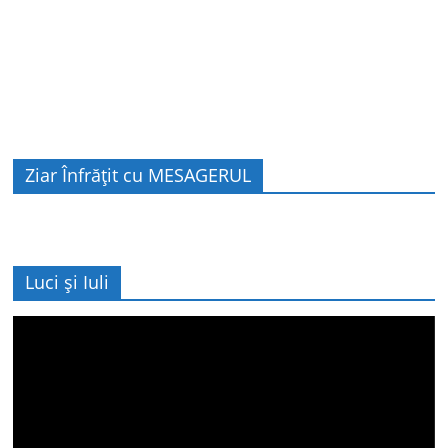
Ziar Înfrățit cu MESAGERUL
Luci și Iuli
Player
video