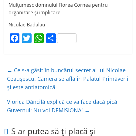
Mulțumesc domnului Florea Cornea pentru
organizare și implicare!
Niculae Badalau
F
T
W
P
a
w
h
ar
c
itt
at
ta
e
er
s
je
←
Ce s-a găsit în buncărul secret al lui Nicolae
b
A
a
Ceaușescu. Camera se află în Palatul Primăverii
o
p
z
și este antiatomică
o
p
ă
Viorica Dăncilă explică ce va face dacă pică
k
Guvernul: Nu voi DEMISIONA!
→
S-ar putea să-ți placă și