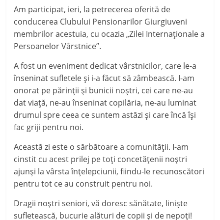
Am participat, ieri, la petrecerea oferită de
conducerea Clubului Pensionarilor Giurgiuveni
membrilor acestuia, cu ocazia „Zilei Internaționale a
Persoanelor Vârstnice”.
A fost un eveniment dedicat vârstnicilor, care le-a
înseninat sufletele și i-a făcut să zâmbească. I-am
onorat pe părin­ţii şi bunicii noştri, cei care ne-au
dat viaţă, ne-au înse­ni­nat copilăria, ne-au lumi­nat
drumul spre ceea ce suntem astăzi şi care încă îşi
fac griji pentru noi.
Această zi este o sărbăt
oare a comunităţii. I-am
cinstit cu acest prilej pe toţi concetăţenii noştri
ajunşi la vârsta înţelepciunii, fiindu-le recunoscători
pentru tot ce au construit pentru noi.
Dragii noştri seniori, vă doresc sănătate, linişte
sufletească, bucurie alături de copii şi de nepoţi!