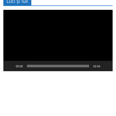
Luci și Iuli
Player
video
00:00
02:04