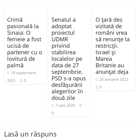
Crimă
Senatul a
O ţară des
pasională la
adoptat
vizitată de
Sinaia: O
proiectul
români vrea
femeie a fost
UDMR
să renunţe la
ucisă de
privind
restricţii.
partener cu o
stabilirea
Israel şi
lovitură de
localelor pe
Marea
palmă
data de 27
Britanie au
septembrie.
anunţat deja
18 septembrie
PSD s-a opus
20 ianuarie 2022
2021
0
desfăşurării
0
alegerilor în
două zile
7 iulie 2020
0
Lasă un răspuns