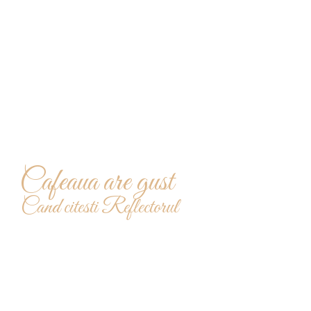
redactie@reflectoruldesud.ro
Cafeaua are gust
Cand citesti Reflectorul