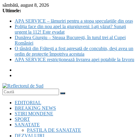
Skip
sâmbătă, august 8, 2026
to
Ultimele:
content
APA SERVICE – lămuriri pentru a stopa speculațiile din oraș
Poliția face din nou apel la giurgiuveni: l-ați văzut? Sunați
urgent la 112! Este evadat
Dunărea Giurgiu – Steaua București, în turul trei al Cupei
României
O tânără din Frătești a fost agresată de concubin, deși avea un
ordin de protecție împotriva acestuia
APA SERVICE restricționează livrarea apei potabile la Izvoru
Reflectorul
EDITORIAL
de
BREAKING NEWS
Sud
STIRI MONDENE
SPORT
SANATATE
PASTILA DE SANATATE
DEZVALUIRI