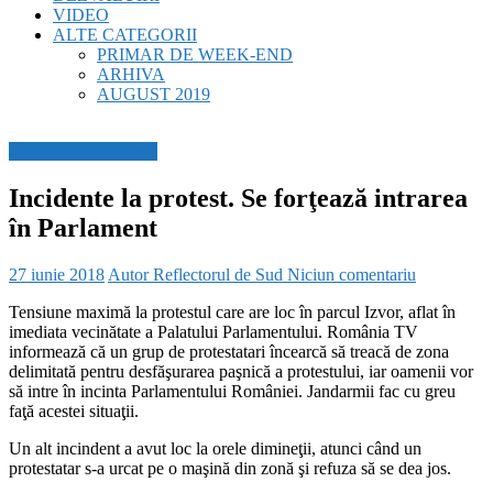
VIDEO
ALTE CATEGORII
PRIMAR DE WEEK-END
ARHIVA
AUGUST 2019
BREAKING NEWS
Incidente la protest. Se forţează intrarea
în Parlament
27 iunie 2018
Autor Reflectorul de Sud
Niciun comentariu
Tensiune maximă la protestul care are loc în parcul Izvor, aflat în
imediata vecinătate a Palatului Parlamentului. România TV
informează că un grup de protestatari încearcă să treacă de zona
delimitată pentru desfăşurarea paşnică a protestului, iar oamenii vor
să intre în incinta Parlamentului României. Jandarmii fac cu greu
faţă acestei situaţii.
Un alt incindent a avut loc la orele dimineţii, atunci când un
protestatar s-a urcat pe o maşină din zonă şi refuza să se dea jos.