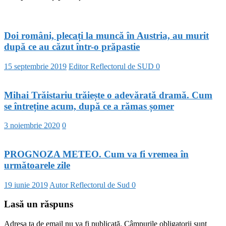
Doi români, plecați la muncă în Austria, au murit
după ce au căzut într-o prăpastie
15 septembrie 2019
Editor Reflectorul de SUD
0
Mihai Trăistariu trăiește o adevărată dramă. Cum
se întreține acum, după ce a rămas șomer
3 noiembrie 2020
0
PROGNOZA METEO. Cum va fi vremea în
următoarele zile
19 iunie 2019
Autor Reflectorul de Sud
0
Lasă un răspuns
Adresa ta de email nu va fi publicată.
Câmpurile obligatorii sunt