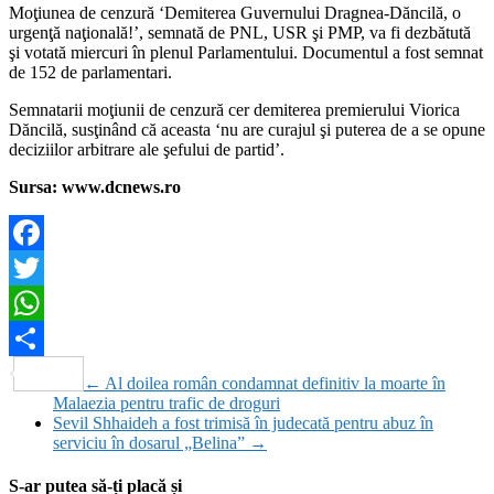
Moţiunea de cenzură ‘Demiterea Guvernului Dragnea-Dăncilă, o
urgenţă naţională!’, semnată de PNL, USR şi PMP, va fi dezbătută
şi votată miercuri în plenul Parlamentului. Documentul a fost semnat
de 152 de parlamentari.
Semnatarii moţiunii de cenzură cer demiterea premierului Viorica
Dăncilă, susţinând că aceasta ‘nu are curajul şi puterea de a se opune
deciziilor arbitrare ale şefului de partid’.
Sursa: www.dcnews.ro
Facebook
Twitter
WhatsApp
Partajează
←
Al doilea român condamnat definitiv la moarte în
Malaezia pentru trafic de droguri
Sevil Shhaideh a fost trimisă în judecată pentru abuz în
serviciu în dosarul „Belina”
→
S-ar putea să-ți placă și