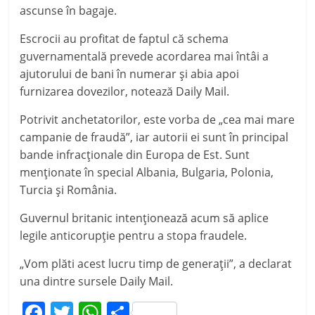
ascunse în bagaje.
Escrocii au profitat de faptul că schema
guvernamentală prevede acordarea mai întâi a
ajutorului de bani în numerar şi abia apoi
furnizarea dovezilor, notează Daily Mail.
Potrivit anchetatorilor, este vorba de „cea mai mare
campanie de fraudă”, iar autorii ei sunt în principal
bande infracţionale din Europa de Est. Sunt
menţionate în special Albania, Bulgaria, Polonia,
Turcia şi România.
Guvernul britanic intenţionează acum să aplice
legile anticorupţie pentru a stopa fraudele.
„Vom plăti acest lucru timp de generaţii”, a declarat
una dintre sursele Daily Mail.
F
T
W
P