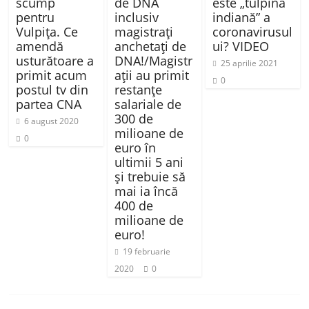
scump
de DNA
este „tulpina
pentru
inclusiv
indiană” a
Vulpița. Ce
magistrați
coronavirusul
amendă
anchetați de
ui? VIDEO
usturătoare a
DNA!/Magistr
25 aprilie 2021
primit acum
ații au primit
0
postul tv din
restanțe
partea CNA
salariale de
300 de
6 august 2020
milioane de
0
euro în
ultimii 5 ani
și trebuie să
mai ia încă
400 de
milioane de
euro!
19 februarie
2020
0