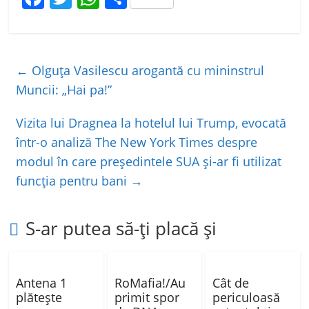
a
w
h
ar
c
itt
at
ta
e
er
s
je
←
Olguța Vasilescu arogantă cu mininstrul
b
A
a
Muncii: „Hai pa!”
o
p
z
Vizita lui Dragnea la hotelul lui Trump, evocată
o
p
ă
într-o analiză The New York Times despre
k
modul în care preşedintele SUA şi-ar fi utilizat
funcţia pentru bani
→
S-ar putea să-ți placă și
Antena 1
RoMafia!/Au
Cât de
plătește
primit spor
periculoasă