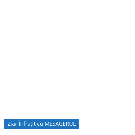
Ziar Înfrățit cu MESAGERUL