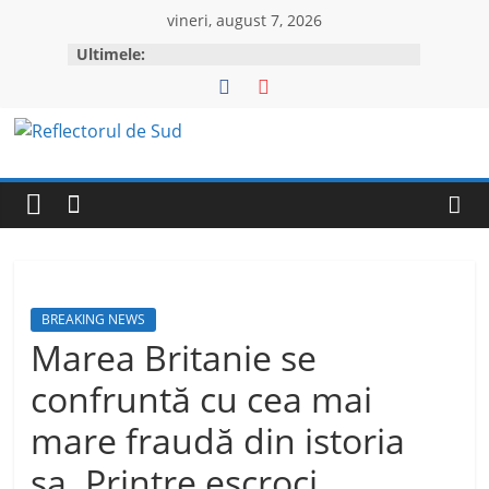
Skip
vineri, august 7, 2026
to
Ultimele:
content
Reflectorul
de
Sud
BREAKING NEWS
Marea Britanie se
confruntă cu cea mai
mare fraudă din istoria
sa. Printre escroci