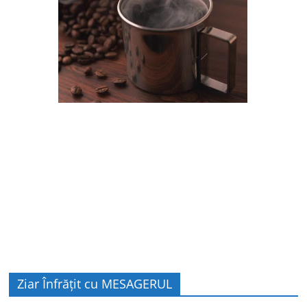
Ziar Înfrățit cu MESAGERUL