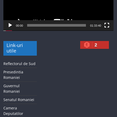
00:00
01:33:40
Link-uri
2
utile
Reflectorul de Sud
Presedintia
Romaniei
Guvernul
Romaniei
Senatul Romaniei
Camera
Deputatilor