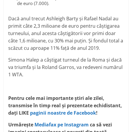
de euro (7.000).
Dacă anul trecut Ashleigh Barty şi Rafael Nadal au
primit câte 2,3 milioane de euro pentru câştigarea
turneului, anul acesta câştigătorii vor primi doar
câte 1,6 milioane, cu 30% mai puţin. Şi fondul total a
scăzut cu aproape 11% faţă de anul 2019.
Simona Halep a câştigat turneul de la Roma şi dacă
va triumfa şi la Roland Garros, va redeveni numărul
1 WTA.
Pentru cele mai importante ştiri ale zilei,
transmise în timp real şi prezentate echidistant,
daţi LIKE
paginii noastre de Facebook
!
Urmărește
Mediafax pe Instagram
ca să vezi
imagini spectaculoase și povești din toată