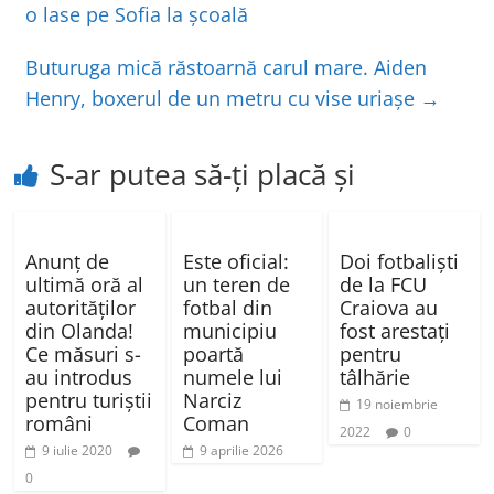
o
p
z
o lase pe Sofia la școală
o
p
ă
Buturuga mică răstoarnă carul mare. Aiden
k
Henry, boxerul de un metru cu vise uriaşe
→
S-ar putea să-ți placă și
Anunț de
Este oficial:
Doi fotbaliști
ultimă oră al
un teren de
de la FCU
autorităților
fotbal din
Craiova au
din Olanda!
municipiu
fost arestați
Ce măsuri s-
poartă
pentru
au introdus
numele lui
tâlhărie
pentru turiștii
Narciz
19 noiembrie
români
Coman
2022
0
9 iulie 2020
9 aprilie 2026
0