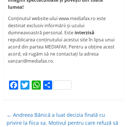
lumea!
Conținutul website-ului www.mediafax.ro este
destinat exclusiv informării și uzului
dumneavoastră personal. Este
interzisă
republicarea conținutului acestui site în lipsa unui
acord din partea MEDIAFAX. Pentru a obține acest
acord, vă rugăm să ne contactați la adresa
vanzari@mediafax.ro.
F
T
W
P
a
w
h
ar
c
itt
at
ta
e
er
s
je
←
Andreea Bănică a luat decizia finală cu
b
A
a
privire la fiica sa. Motivul pentru care refuză să