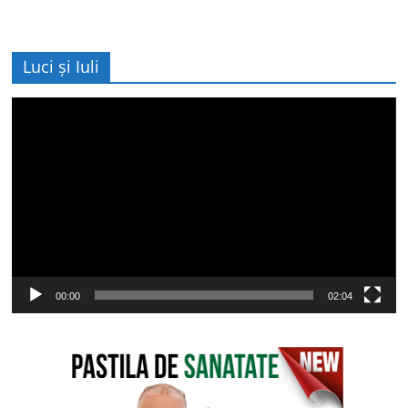
Luci și Iuli
Player
video
00:00
02:04