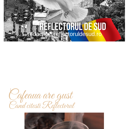
redactie@reflectoruldesud.ro
Cafeaua are gust
Cand citesti Reflectorul