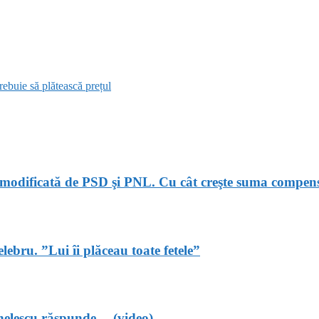
rebuie să plătească prețul
modificată de PSD şi PNL. Cu cât creşte suma compensat
ebru. ”Lui îi plăceau toate fetele”
ghelescu răspunde… (video)