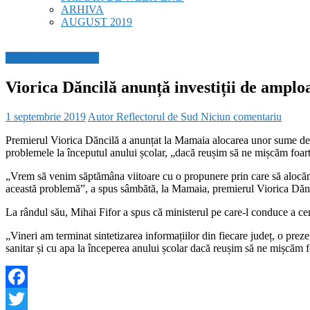
ARHIVA
AUGUST 2019
BREAKING NEWS
Viorica Dăncilă anunță investiții de amploa
1 septembrie 2019
Autor Reflectorul de Sud
Niciun comentariu
Premierul Viorica Dăncilă a anunțat la Mamaia alocarea unor sume de ba
problemele la începutul anului școlar, „dacă reușim să ne mișcăm foart
„Vrem să venim săptămâna viitoare cu o propunere prin care să alocăm f
această problemă”, a spus sâmbătă, la Mamaia, premierul Viorica Dăn
La rândul său, Mihai Fifor a spus că ministerul pe care-l conduce a ceru
„Vineri am terminat sintetizarea informațiilor din fiecare județ, o prez
sanitar și cu apa la începerea anului școlar dacă reușim să ne mișcăm f
Facebook