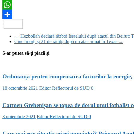
Twitter
WhatsApp
Partajează
←
Hezbollah declară război Israelului după atacul din Beirut: T
Cinci morți și 21 de răniți, după un atac armat în Texas
→
S-ar putea să-ți placă și
Ordonanţa pentru compensarea facturilor la energie, 
18 octombrie 2021
Editor Reflectorul de SUD
0
Carmen Grebenișan se topea de dorul unui fotbalist cel
3 noiembrie 2021
Editor Reflectorul de SUD
0
Care mai este situația crizei gunoiului? Primarul An