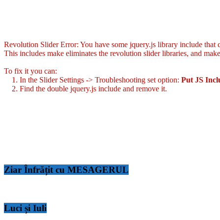
Revolution Slider Error: You have some jquery.js library include that co
This includes make eliminates the revolution slider libraries, and make
To fix it you can:
1. In the Slider Settings -> Troubleshooting set option:
Put JS Inc
2. Find the double jquery.js include and remove it.
Ziar Înfrățit cu MESAGERUL
Luci și Iuli