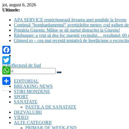
Skip
joi, august 6, 2026
to
Ultimele:
content
APA SERVICE restricționează livrarea apei potabile la Izvoru
Continuă ”bombardamentul” avertizărilor meteo: cod galben de c
Primăria Giurgiu: Mâine se dă startul distracției la Giurgiu!
Răzbunare: a vrut să dea foc mașinii vecinului… rezultatul: 60 d
Ghiseul.ro – cea mai recentă tentativă de înșelăciune a escrocil
Facebook
Twitter
Reflectorul
WhatsApp
EDITORIAL
de
BREAKING NEWS
Sud
Partajează
STIRI MONDENE
SPORT
SANATATE
PASTILA DE SANATATE
DEZVALUIRI
VIDEO
ALTE CATEGORII
PRIMAR DE WEEK-END