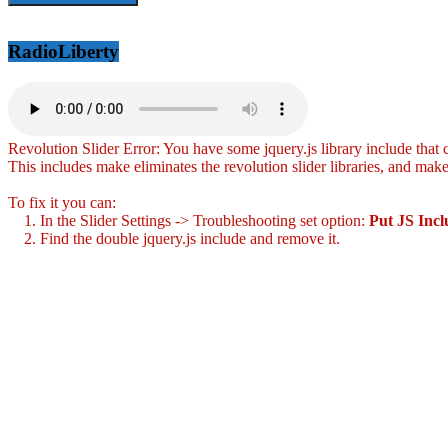
RadioLiberty
Revolution Slider Error: You have some jquery.js library include that co
This includes make eliminates the revolution slider libraries, and make
To fix it you can:
1. In the Slider Settings -> Troubleshooting set option:
Put JS Inc
2. Find the double jquery.js include and remove it.