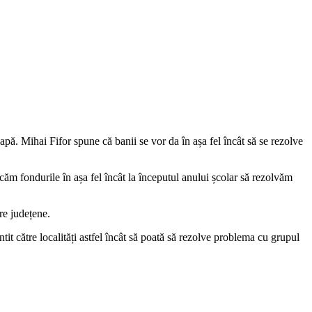
pă. Mihai Fifor spune că banii se vor da în așa fel încât să se rezolve
ăm fondurile în așa fel încât la începutul anului școlar să rezolvăm
re județene.
tit către localități astfel încât să poată să rezolve problema cu grupul