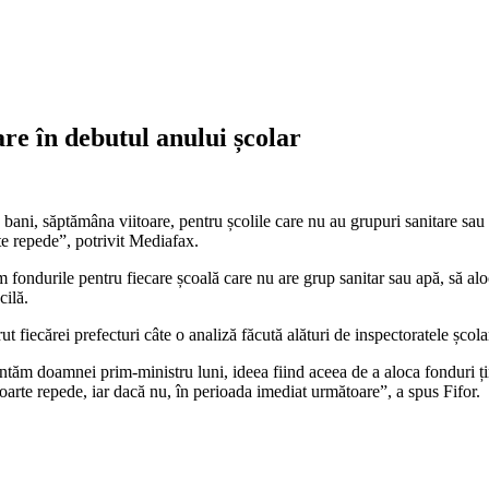
re în debutul anului școlar
ni, săptămâna viitoare, pentru școlile care nu au grupuri sanitare sau a
e repede”, potrivit Mediafax.
ondurile pentru fiecare școală care nu are grup sanitar sau apă, să aloc
cilă.
t fiecărei prefecturi câte o analiză făcută alături de inspectoratele școla
entăm doamnei prim-ministru luni, ideea fiind aceea de a aloca fonduri țin
oarte repede, iar dacă nu, în perioada imediat următoare”, a spus Fifor.