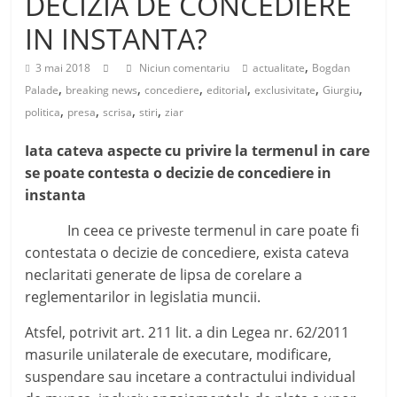
DECIZIA DE CONCEDIERE
IN INSTANTA?
,
3 mai 2018
Niciun comentariu
actualitate
Bogdan
,
,
,
,
,
,
Palade
breaking news
concediere
editorial
exclusivitate
Giurgiu
,
,
,
,
politica
presa
scrisa
stiri
ziar
Iata cateva aspecte cu privire la termenul in care
se poate contesta o decizie de concediere in
instanta
In ceea ce priveste termenul in care poate fi
contestata o decizie de concediere, exista cateva
neclaritati generate de lipsa de corelare a
reglementarilor in legislatia muncii.
Atsfel, potrivit art. 211 lit. a din Legea nr. 62/2011
masurile unilaterale de executare, modificare,
suspendare sau incetare a contractului individual