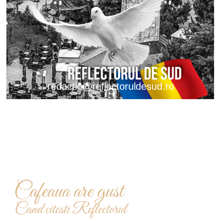
redactie@reflectoruldesud.ro
Cafeaua are gust
Cand citesti Reflectorul