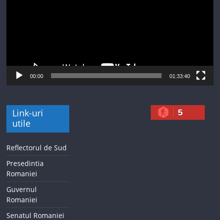
00:00
01:33:40
Link-uri
5
utile
Reflectorul de Sud
Presedintia
Romaniei
Guvernul
Romaniei
Senatul Romaniei