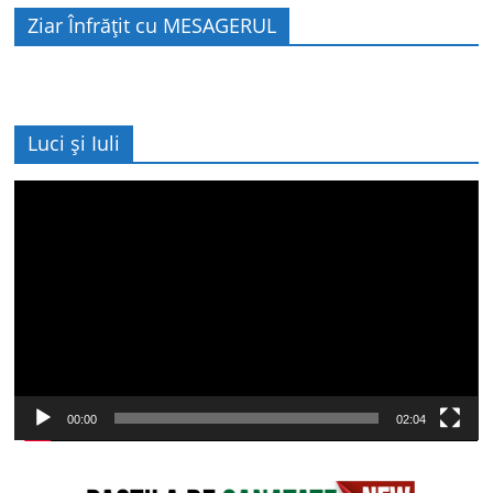
Ziar Înfrățit cu MESAGERUL
Luci și Iuli
Player
video
00:00
02:04