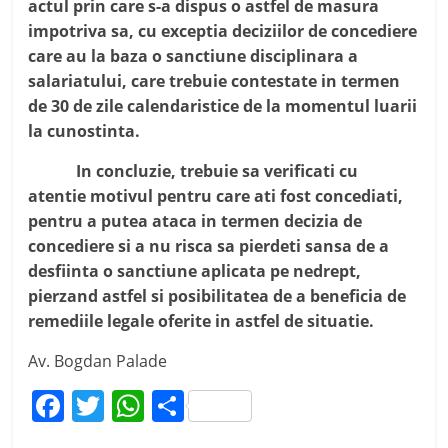
actul prin care s-a dispus o astfel de masura
impotriva sa, cu exceptia deciziilor de concediere
care au la baza o sanctiune disciplinara a
salariatului, care trebuie contestate in termen
de 30 de zile calendaristice de la momentul luarii
la cunostinta.
In concluzie, trebuie sa verificati cu
atentie motivul pentru care ati fost concediati,
pentru a putea ataca in termen decizia de
concediere si a nu risca sa pierdeti sansa de a
desfiinta o sanctiune aplicata pe nedrept,
pierzand astfel si posibilitatea de a beneficia de
remediile legale oferite in astfel de situatie.
Av. Bogdan Palade
F
T
W
P
a
w
h
ar