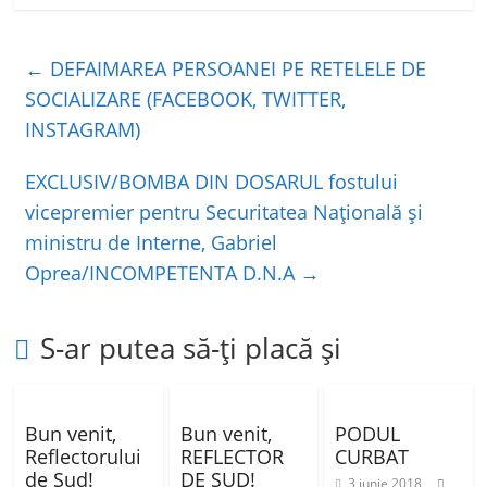
c
itt
at
ta
e
er
s
je
←
DEFAIMAREA PERSOANEI PE RETELELE DE
b
A
a
SOCIALIZARE (FACEBOOK, TWITTER,
o
p
z
INSTAGRAM)
o
p
ă
EXCLUSIV/BOMBA DIN DOSARUL fostului
k
vicepremier pentru Securitatea Naţională şi
ministru de Interne, Gabriel
Oprea/INCOMPETENTA D.N.A
→
S-ar putea să-ți placă și
Bun venit,
Bun venit,
PODUL
Reflectorului
REFLECTOR
CURBAT
de Sud!
DE SUD!
3 iunie 2018